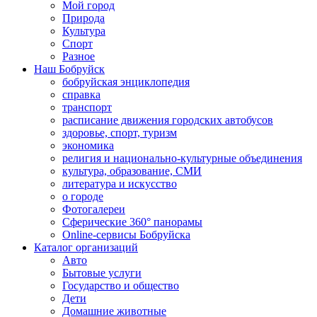
Мой город
Природа
Культура
Спорт
Разное
Наш Бобруйск
бобруйская энциклопедия
справка
транспорт
расписание движения городских автобусов
здоровье, спорт, туризм
экономика
религия и национально-культурные объединения
культура, образование, СМИ
литература и искусство
о городе
Фотогалереи
Сферические 360° панорамы
Online-сервисы Бобруйска
Каталог организаций
Авто
Бытовые услуги
Государство и общество
Дети
Домашние животные