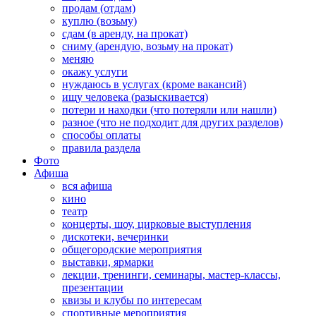
продам (отдам)
куплю (возьму)
сдам (в аренду, на прокат)
сниму (арендую, возьму на прокат)
меняю
окажу услуги
нуждаюсь в услугах (кроме вакансий)
ищу человека (разыскивается)
потери и находки (что потеряли или нашли)
разное (что не подходит для других разделов)
способы оплаты
правила раздела
Фото
Афиша
вся афиша
кино
театр
концерты, шоу, цирковые выступления
дискотеки, вечеринки
общегородские мероприятия
выставки, ярмарки
лекции, тренинги, семинары, мастер-классы,
презентации
квизы и клубы по интересам
спортивные мероприятия