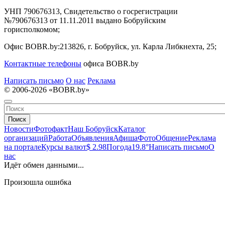
УНП 790676313, Свидетельство о госрегистрации
№790676313 от 11.11.2011 выдано Бобруйским
горисполкомом;
Офис BOBR.by:
213826, г. Бобруйск, ул. Карла Либкнехта, 25;
Контактные телефоны
офиса BOBR.by
Написать письмо
О нас
Реклама
© 2006-2026 «BOBR.by»
Поиск
Новости
Фотофакт
Наш Бобруйск
Каталог
организаций
Работа
Объявления
Афиша
Фото
Общение
Реклама
на портале
Курсы валют
$ 2.98
Погода
19.8°
Написать письмо
О
нас
Идёт обмен данными...
Произошла ошибка