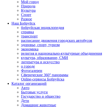
Мой город
Природа
Культура
Спорт
Разное
Наш Бобруйск
бобруйская энциклопедия
справка
транспорт
расписание движения городских автобусов
здоровье, спорт, туризм
экономика
религия и национально-культурные объединения
культура, образование, СМИ
литература и искусство
о городе
Фотогалереи
Сферические 360° панорамы
Online-сервисы Бобруйска
Каталог организаций
Авто
Бытовые услуги
Государство и общество
Дети
Домашние животные