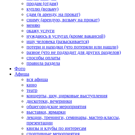
продам (отдам)
куплю (возьму)
сдам (в аренду, на прокат)
сниму (арендую, возьму на прокат)
меняю
окажу услуги
нуждаюсь в услугах (кроме вакансий)
ищу человека (разыскивается)
потери и находки (что потеряли или нашли)
разное (что не подходит для других разделов)
способы оплаты
правила раздела
Фото
Афиша
вся афиша
кино
театр
концерты, шоу, цирковые выступления
дискотеки, вечеринки
общегородские мероприятия
выставки, ярмарки
лекции, тренинги, семинары, мастер-классы,
презентации
квизы и клубы по интересам
спортивные мероприятия