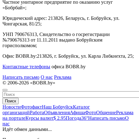
Частное унитарное предприятие по оказанию услуг
«Бобрбай»;
Юридический адрес:
213826, Беларусь, г. Бобруйск, ул.
Чонгарская, 81/25;
УНП 790676313, Свидетельство о госрегистрации
№790676313 от 11.11.2011 выдано Бобруйским
горисполкомом;
Офис BOBR.by:
213826, г. Бобруйск, ул. Карла Либкнехта, 25;
Контактные телефоны
офиса BOBR.by
Написать письмо
О нас
Реклама
© 2006-2026 «BOBR.by»
Поиск
Новости
Фотофакт
Наш Бобруйск
Каталог
организаций
Работа
Объявления
Афиша
Фото
Общение
Реклама
на портале
Курсы валют
$ 2.95
Погода
36°
Написать письмо
О
нас
Идёт обмен данными...