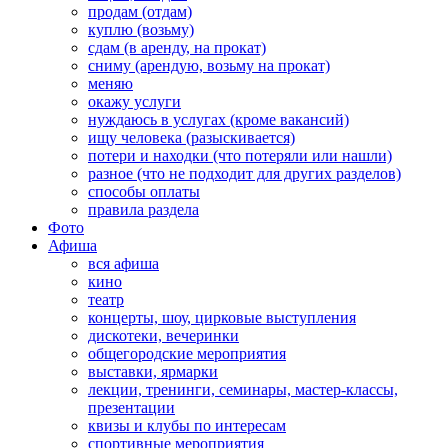
продам (отдам)
куплю (возьму)
сдам (в аренду, на прокат)
сниму (арендую, возьму на прокат)
меняю
окажу услуги
нуждаюсь в услугах (кроме вакансий)
ищу человека (разыскивается)
потери и находки (что потеряли или нашли)
разное (что не подходит для других разделов)
способы оплаты
правила раздела
Фото
Афиша
вся афиша
кино
театр
концерты, шоу, цирковые выступления
дискотеки, вечеринки
общегородские мероприятия
выставки, ярмарки
лекции, тренинги, семинары, мастер-классы,
презентации
квизы и клубы по интересам
спортивные мероприятия