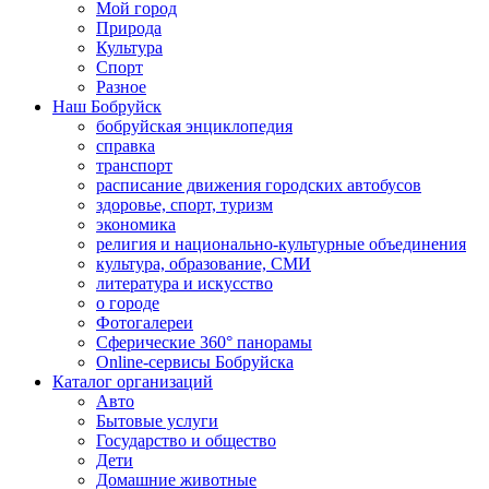
Мой город
Природа
Культура
Спорт
Разное
Наш Бобруйск
бобруйская энциклопедия
справка
транспорт
расписание движения городских автобусов
здоровье, спорт, туризм
экономика
религия и национально-культурные объединения
культура, образование, СМИ
литература и искусство
о городе
Фотогалереи
Сферические 360° панорамы
Online-сервисы Бобруйска
Каталог организаций
Авто
Бытовые услуги
Государство и общество
Дети
Домашние животные