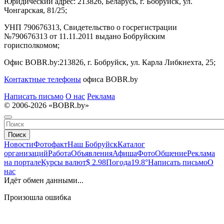
Юридический адрес:
213826, Беларусь, г. Бобруйск, ул.
Чонгарская, 81/25;
УНП 790676313, Свидетельство о госрегистрации
№790676313 от 11.11.2011 выдано Бобруйским
горисполкомом;
Офис BOBR.by:
213826, г. Бобруйск, ул. Карла Либкнехта, 25;
Контактные телефоны
офиса BOBR.by
Написать письмо
О нас
Реклама
© 2006-2026 «BOBR.by»
Поиск
Новости
Фотофакт
Наш Бобруйск
Каталог
организаций
Работа
Объявления
Афиша
Фото
Общение
Реклама
на портале
Курсы валют
$ 2.98
Погода
19.8°
Написать письмо
О
нас
Идёт обмен данными...
Произошла ошибка