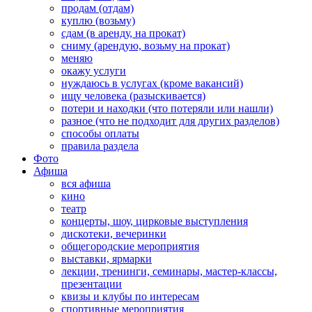
продам (отдам)
куплю (возьму)
сдам (в аренду, на прокат)
сниму (арендую, возьму на прокат)
меняю
окажу услуги
нуждаюсь в услугах (кроме вакансий)
ищу человека (разыскивается)
потери и находки (что потеряли или нашли)
разное (что не подходит для других разделов)
способы оплаты
правила раздела
Фото
Афиша
вся афиша
кино
театр
концерты, шоу, цирковые выступления
дискотеки, вечеринки
общегородские мероприятия
выставки, ярмарки
лекции, тренинги, семинары, мастер-классы,
презентации
квизы и клубы по интересам
спортивные мероприятия