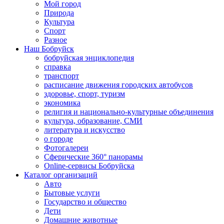
Мой город
Природа
Культура
Спорт
Разное
Наш Бобруйск
бобруйская энциклопедия
справка
транспорт
расписание движения городских автобусов
здоровье, спорт, туризм
экономика
религия и национально-культурные объединения
культура, образование, СМИ
литература и искусство
о городе
Фотогалереи
Сферические 360° панорамы
Online-сервисы Бобруйска
Каталог организаций
Авто
Бытовые услуги
Государство и общество
Дети
Домашние животные