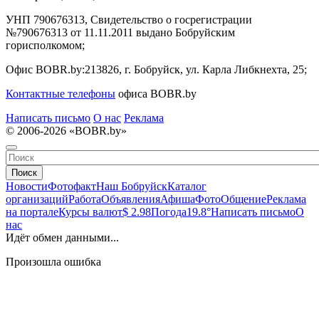
УНП 790676313, Свидетельство о госрегистрации
№790676313 от 11.11.2011 выдано Бобруйским
горисполкомом;
Офис BOBR.by:
213826, г. Бобруйск, ул. Карла Либкнехта, 25;
Контактные телефоны
офиса BOBR.by
Написать письмо
О нас
Реклама
© 2006-2026 «BOBR.by»
Поиск
Новости
Фотофакт
Наш Бобруйск
Каталог
организаций
Работа
Объявления
Афиша
Фото
Общение
Реклама
на портале
Курсы валют
$ 2.98
Погода
19.8°
Написать письмо
О
нас
Идёт обмен данными...
Произошла ошибка