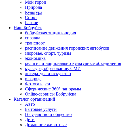
Мой город
Природа
Культура
Спорт
Разное
Наш Бобруйск
бобруйская энциклопедия
справка
транспорт
расписание движения городских автобусов
здоровье, спорт, туризм
экономика
религия и национально-культурные объединения
культура, образование, СМИ
литература и искусство
о городе
Фотогалереи
Сферические 360° панорамы
Online-сервисы Бобруйска
Каталог организаций
Авто
Бытовые услуги
Государство и общество
Дети
Домашние животные