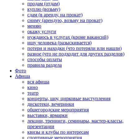
продам (отдам)
куплю (возьму)
сдам (в аренду, на прокат)
сниму (арендую, возьму на прокат)
меняю
окажу услуги
нуждаюсь в услугах (кроме вакансий)
ищу человека (разыскивается)
потери и находки (что потеряли или нашли)
разное (что не подходит для других разделов)
способы оплаты
правила раздела
Фото
Афиша
вся афиша
кино
театр
концерты, шоу, цирковые выступления
дискотеки, вечеринки
общегородские мероприятия
выставки, ярмарки
лекции, тренинги, семинары, мастер-классы,
презентации
квизы и клубы по интересам
спортивные мероприятия