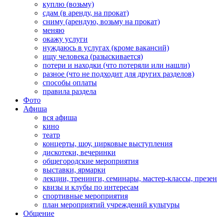
куплю (возьму)
сдам (в аренду, на прокат)
сниму (арендую, возьму на прокат)
меняю
окажу услуги
нуждаюсь в услугах (кроме вакансий)
ищу человека (разыскивается)
потери и находки (что потеряли или нашли)
разное (что не подходит для других разделов)
способы оплаты
правила раздела
Фото
Афиша
вся афиша
кино
театр
концерты, шоу, цирковые выступления
дискотеки, вечеринки
общегородские мероприятия
выставки, ярмарки
лекции, тренинги, семинары, мастер-классы, презе
квизы и клубы по интересам
спортивные мероприятия
план мероприятий учреждений культуры
Общение