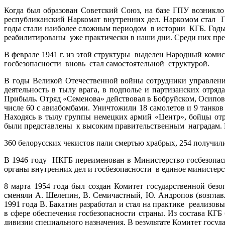
Когда был образован Советский Союз, на базе ГПУ возник
республиканский Наркомат внутренних дел. Наркомом стал Г.
годы стали наиболее сложным периодом в истории КГБ. Годы 
реабилитированы уже практически в наши дни. Среди них пр
В феврале 1941 г. из этой структуры выделен Народный комис
госбезопасности вновь стал самостоятельной структурой.
В годы Великой Отечественной войны сотрудники управлени
деятельность в тылу врага, в подполье и партизанских отр
Прибыль. Отряд «Семенова» действовал в Бобруйском, Осипов
числе 60 с авиабомбами. Уничтожили 18 самолетов и 9 танко
Находясь в тылу группы немецких армий «Центр», бойцы от
были представлены к высоким правительственным наградам. 
360 белорусских чекистов пали смертью храбрых, 254 получили
В 1946 году НКГБ переименован в Министерство госбезопасно
органы внутренних дел и госбезопасности в единое министерств
8 марта 1954 года был создан Комитет государственной без
сменяли А. Шелепин, В. Семичастный, Ю. Андропов (возглавл
1991 года В. Бакатин разработал и стал на практике реализо
в сфере обеспечения госбезопасности страны. Из состава 
дивизии специального назначения. В результате Комитет госу