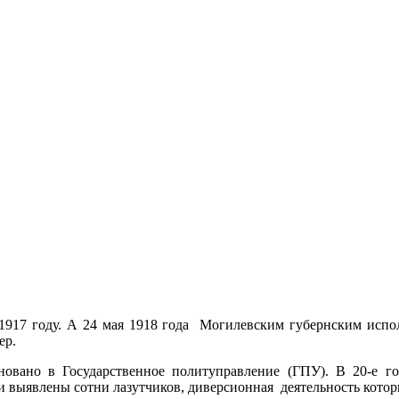
в 1917 году. А 24 мая 1918 года Могилевским губернским исп
ер.
овано в Государственное политуправление (ГПУ). В 20-е
 выявлены сотни лазутчиков, диверсионная деятельность котор