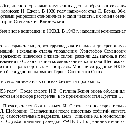
бъединено с органами внутренних дел и образован союзно-
омиссар Н. Ежов). В 1938 году наркомом стал Л. Берия. 30-е
ртвами репрессий становились и сами чекисты, их имена были
Дмитрий Степанович Клиновский.
 был вновь возвращен в НКВД. В 1943 г. народный комиссариат
 разведывательную, контрразведывательную и диверсионную
ал бывший начальник отдела управления Христофор Семенович
ражеских эшелонов с живой силой, разбили 222 вагона, в том
назначения «Славный» под командованием капитана Шестакова.
рсии на транспортных магистралях. Многие сотрудники НКГБ
ч были удостоены звания Героев Советского Союза.
 сегодня значатся в списках без вести пропавших.
953 году). После смерти И.В. Сталина Берия вновь объединил
естован и вскоре расстрелян. Его приемником стал Круглов C.
 Председателем был назначен И. Серов, его последовательно
, Л. Шебаршин. Назначенный после известных событий августа
 ряд самостоятельных ведомств. Цель - лишение КГБ монополии
аны, Служба внешней разведки, ФАПСИ, Пограничные войска,