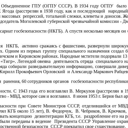
ло Объединенное ГПУ (ОГПУ СССР). В 1934 году ОГПУ было о
 Ягода (расстрелян в 1938 году, как и последующий народный к
массовых репрессий, тотальной слежки, клеветы и доносов. Же
едседатель Могилевской губернской чрезвычайной комиссии - 
сариат госбезопасности (НКГБ). А спустя несколько месяцев он
я НКГБ, активно сражаясь с фашистами, развернули широкую
ядах. Одним из первых группу специального назначения созд
ичском и Кировском районах. Народные мстители подорвали 13 в
в «Тигр». Легендой овеяна деятельность отряда специального 
ряда собирали разведывательную информацию, совершали диве
Кирилл Прокофьевич Орловский и Александр Маркович Рабцеви
 ранения, 60 сотрудников органов госбезопасности республики и
сти. С 1943 года его возглавлял В. Меркулов (расстрелян в 1
о - МВД, которое сам и возглавил. 8 июня 1953 г. Берия был ар
опасности при Совете Министров СССР, отделившийся от МВД.
ял КГБ около 15 лет), В. Федорчук, В. Чебриков, В. Крючков
вывать концепцию дезинтеграции КГБ, т.е. раздробление его на
КГБ были переданы в ведение Президента СССР Управление охр
дарственной безопасности СССР прекратил свое существование.