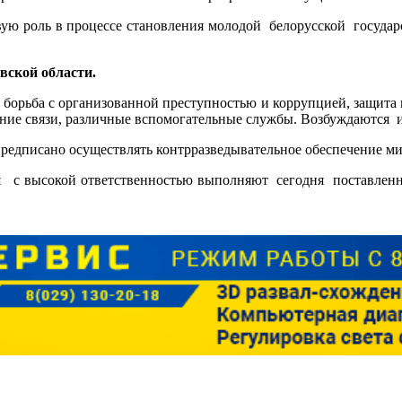
ю роль в процессе становления молодой белорусской государс
вской области.
, борьба с организованной преступностью и коррупцией, защита 
ние связи, различные вспомогательные службы. Возбуждаются и
предписано осуществлять контрразведывательное обеспечение м
я с высокой ответственностью выполняют сегодня поставленн