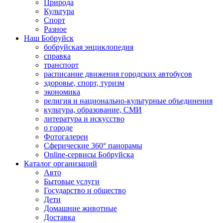
Природа
Культура
Спорт
Разное
Наш Бобруйск
бобруйская энциклопедия
справка
транспорт
расписание движения городских автобусов
здоровье, спорт, туризм
экономика
религия и национально-культурные объединения
культура, образование, СМИ
литература и искусство
о городе
Фотогалереи
Сферические 360° панорамы
Online-сервисы Бобруйска
Каталог организаций
Авто
Бытовые услуги
Государство и общество
Дети
Домашние животные
Доставка