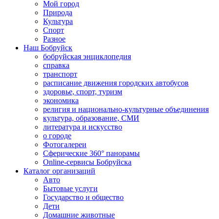
Мой город
Природа
Культура
Спорт
Разное
Наш Бобруйск
бобруйская энциклопедия
справка
транспорт
расписание движения городских автобусов
здоровье, спорт, туризм
экономика
религия и национально-культурные объединения
культура, образование, СМИ
литература и искусство
о городе
Фотогалереи
Сферические 360° панорамы
Online-сервисы Бобруйска
Каталог организаций
Авто
Бытовые услуги
Государство и общество
Дети
Домашние животные