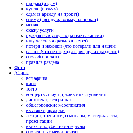
продам (отдам)
куплю (возьму)
сдам (в аренду, на прокат)
сниму (арендую, возьму на прокат)
меняю
окажу услуги
нуждаюсь в услугах (кроме вакансий)
ищу человека (разыскивается)
потери и находки (что потеряли или нашли)
разное (что не подходит для других разделов)
способы оплаты
правила раздела
Фото
Афиша
вся афиша
кино
театр
концерты, шоу, цирковые выступления
дискотеки, вечеринки
общегородские мероприятия
выставки, ярмарки
лекции, тренинги, семинары, мастер-классы,
презентации
квизы и клубы по интересам
спортивные мероприятия