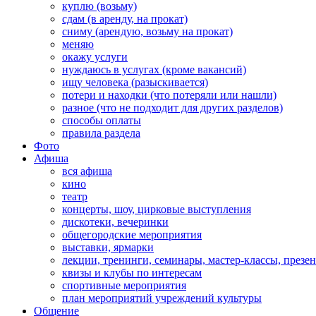
куплю (возьму)
сдам (в аренду, на прокат)
сниму (арендую, возьму на прокат)
меняю
окажу услуги
нуждаюсь в услугах (кроме вакансий)
ищу человека (разыскивается)
потери и находки (что потеряли или нашли)
разное (что не подходит для других разделов)
способы оплаты
правила раздела
Фото
Афиша
вся афиша
кино
театр
концерты, шоу, цирковые выступления
дискотеки, вечеринки
общегородские мероприятия
выставки, ярмарки
лекции, тренинги, семинары, мастер-классы, презе
квизы и клубы по интересам
спортивные мероприятия
план мероприятий учреждений культуры
Общение