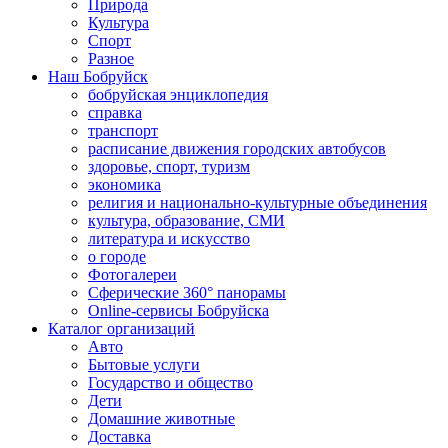
Природа
Культура
Спорт
Разное
Наш Бобруйск
бобруйская энциклопедия
справка
транспорт
расписание движения городских автобусов
здоровье, спорт, туризм
экономика
религия и национально-культурные объединения
культура, образование, СМИ
литература и искусство
о городе
Фотогалереи
Сферические 360° панорамы
Online-сервисы Бобруйска
Каталог организаций
Авто
Бытовые услуги
Государство и общество
Дети
Домашние животные
Доставка