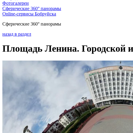
Фотогалереи
Сферические 360° панорамы
Online-сервисы Бобруйска
Сферические 360° панорамы
назад в раздел
Площадь Ленина. Городской и