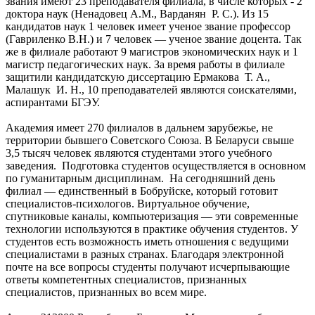
звания имеют 23 преподавателя филиала, в числе которых - 2
доктора наук (Ненадовец А.М., Варданян Р. С.). Из 15
кандидатов наук 1 человек имеет ученое звание профессор
(Гавриленко В.Н.) и 7 человек — ученое звание доцента. Так
же в филиале работают 9 магистров экономических наук и 1
магистр педагогических наук. За время работы в филиале
защитили кандидатскую диссертацию Ермакова Т. А.,
Малашук И. Н., 10 преподавателей являются соискателями,
аспирантами БГЭУ.
Академия имеет 270 филиалов в дальнем зарубежье, не
территории бывшего Советского Союза. В Беларуси свыше
3,5 тысяч человек являются студентами этого учебного
заведения. Подготовка студентов осуществляется в основном
по гуманитарным дисциплинам. На сегодняшний день
филиал — единственный в Бобруйске, который готовит
специалистов-психологов. Виртуальное обучение,
спутниковые каналы, компьютеризация — эти современные
технологии используются в практике обучения студентов. У
студентов есть возможность иметь отношения с ведущими
специалистами в разных странах. Благодаря электронной
почте на все вопросы студенты получают исчерпывающие
ответы компетентных специалистов, признанных
специалистов, признанных во всем мире.