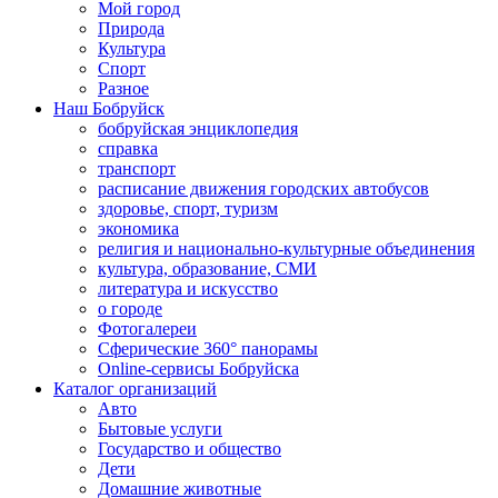
Мой город
Природа
Культура
Спорт
Разное
Наш Бобруйск
бобруйская энциклопедия
справка
транспорт
расписание движения городских автобусов
здоровье, спорт, туризм
экономика
религия и национально-культурные объединения
культура, образование, СМИ
литература и искусство
о городе
Фотогалереи
Сферические 360° панорамы
Online-сервисы Бобруйска
Каталог организаций
Авто
Бытовые услуги
Государство и общество
Дети
Домашние животные