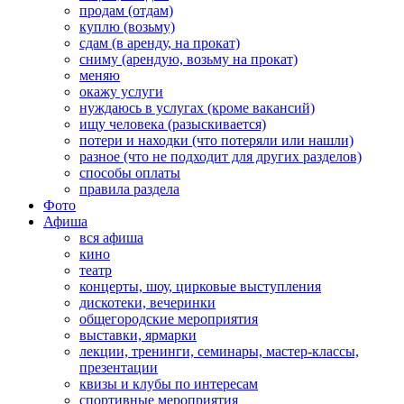
продам (отдам)
куплю (возьму)
сдам (в аренду, на прокат)
сниму (арендую, возьму на прокат)
меняю
окажу услуги
нуждаюсь в услугах (кроме вакансий)
ищу человека (разыскивается)
потери и находки (что потеряли или нашли)
разное (что не подходит для других разделов)
способы оплаты
правила раздела
Фото
Афиша
вся афиша
кино
театр
концерты, шоу, цирковые выступления
дискотеки, вечеринки
общегородские мероприятия
выставки, ярмарки
лекции, тренинги, семинары, мастер-классы,
презентации
квизы и клубы по интересам
спортивные мероприятия