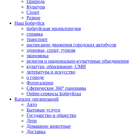
Природа
Культура
Спорт
Разное
Наш Бобруйск
бобруйская энциклопедия
справка
транспорт
расписание движения городских автобусов
здоровье, спорт, туризм
экономика
религия и национально-культурные объединения
культура, образование, СМИ
литература и искусство
о городе
Фотогалереи
Сферические 360° панорамы
Online-сервисы Бобруйска
Каталог организаций
Авто
Бытовые услуги
Государство и общество
Дети
Домашние животные
Доставка