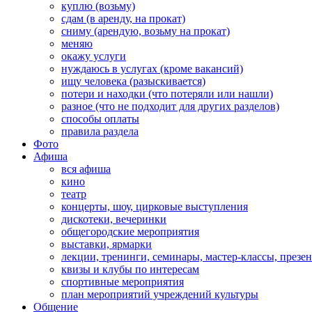
куплю (возьму)
сдам (в аренду, на прокат)
сниму (арендую, возьму на прокат)
меняю
окажу услуги
нуждаюсь в услугах (кроме вакансий)
ищу человека (разыскивается)
потери и находки (что потеряли или нашли)
разное (что не подходит для других разделов)
способы оплаты
правила раздела
Фото
Афиша
вся афиша
кино
театр
концерты, шоу, цирковые выступления
дискотеки, вечеринки
общегородские мероприятия
выставки, ярмарки
лекции, тренинги, семинары, мастер-классы, презе
квизы и клубы по интересам
спортивные мероприятия
план мероприятий учреждений культуры
Общение