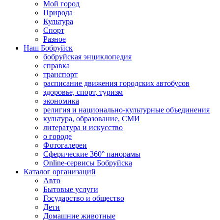
Мой город
Природа
Культура
Спорт
Разное
Наш Бобруйск
бобруйская энциклопедия
справка
транспорт
расписание движения городских автобусов
здоровье, спорт, туризм
экономика
религия и национально-культурные объединения
культура, образование, СМИ
литература и искусство
о городе
Фотогалереи
Сферические 360° панорамы
Online-сервисы Бобруйска
Каталог организаций
Авто
Бытовые услуги
Государство и общество
Дети
Домашние животные