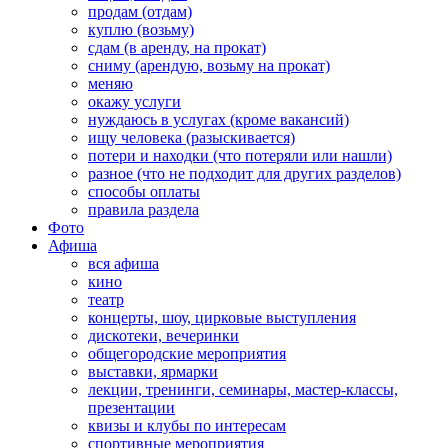
продам (отдам)
куплю (возьму)
сдам (в аренду, на прокат)
сниму (арендую, возьму на прокат)
меняю
окажу услуги
нуждаюсь в услугах (кроме вакансий)
ищу человека (разыскивается)
потери и находки (что потеряли или нашли)
разное (что не подходит для других разделов)
способы оплаты
правила раздела
Фото
Афиша
вся афиша
кино
театр
концерты, шоу, цирковые выступления
дискотеки, вечеринки
общегородские мероприятия
выставки, ярмарки
лекции, тренинги, семинары, мастер-классы,
презентации
квизы и клубы по интересам
спортивные мероприятия