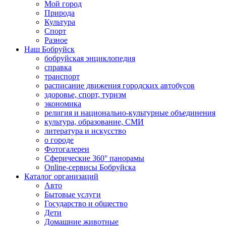
Мой город
Природа
Культура
Спорт
Разное
Наш Бобруйск
бобруйская энциклопедия
справка
транспорт
расписание движения городских автобусов
здоровье, спорт, туризм
экономика
религия и национально-культурные объединения
культура, образование, СМИ
литература и искусство
о городе
Фотогалереи
Сферические 360° панорамы
Online-сервисы Бобруйска
Каталог организаций
Авто
Бытовые услуги
Государство и общество
Дети
Домашние животные