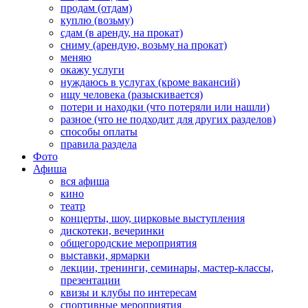
продам (отдам)
куплю (возьму)
сдам (в аренду, на прокат)
сниму (арендую, возьму на прокат)
меняю
окажу услуги
нуждаюсь в услугах (кроме вакансий)
ищу человека (разыскивается)
потери и находки (что потеряли или нашли)
разное (что не подходит для других разделов)
способы оплаты
правила раздела
Фото
Афиша
вся афиша
кино
театр
концерты, шоу, цирковые выступления
дискотеки, вечеринки
общегородские мероприятия
выставки, ярмарки
лекции, тренинги, семинары, мастер-классы,
презентации
квизы и клубы по интересам
спортивные мероприятия