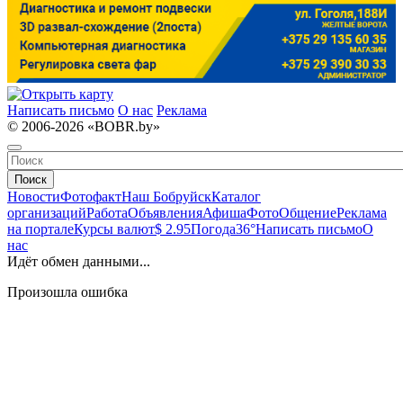
Написать письмо
О нас
Реклама
© 2006-2026 «BOBR.by»
Поиск
Новости
Фотофакт
Наш Бобруйск
Каталог
организаций
Работа
Объявления
Афиша
Фото
Общение
Реклама
на портале
Курсы валют
$ 2.95
Погода
36°
Написать письмо
О
нас
Идёт обмен данными...
Произошла ошибка