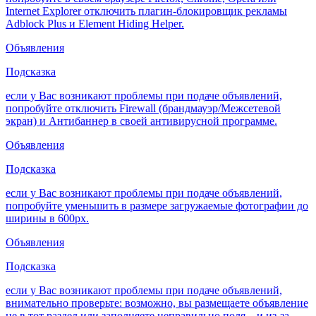
Internet Explorer отключить плагин-блокировщик рекламы
Adblock Plus и Element Hiding Helper.
Объявления
Подсказка
если у Вас возникают проблемы при подаче объявлений,
попробуйте отключить Firewall (брандмауэр/Межсетевой
экран) и Антибаннер в своей антивирусной программе.
Объявления
Подсказка
если у Вас возникают проблемы при подаче объявлений,
попробуйте уменьшить в размере загружаемые фотографии до
ширины в 600px.
Объявления
Подсказка
если у Вас возникают проблемы при подаче объявлений,
внимательно проверьте: возможно, вы размещаете объявление
не в тот раздел или заполняете неправильно поля – и из-за