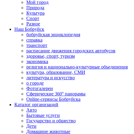
Мой город
Природа
Культура
Спорт
Разное
Наш Бобруйск
бобруйская энциклопедия
справка
транспорт
расписание движения городских автобусов
здоровье, спорт, туризм
экономика
религия и национально-культурные объединения
культура, образование, СМИ
литература и искусство
о городе
Фотогалереи
Сферические 360° панорамы
Online-сервисы Бобруйска
Каталог организаций
Авто
Бытовые услуги
Государство и общество
Дети
Домашние животные