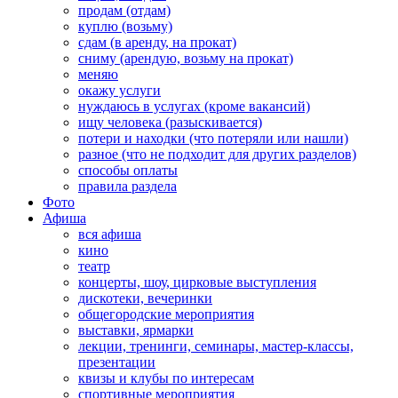
продам (отдам)
куплю (возьму)
сдам (в аренду, на прокат)
сниму (арендую, возьму на прокат)
меняю
окажу услуги
нуждаюсь в услугах (кроме вакансий)
ищу человека (разыскивается)
потери и находки (что потеряли или нашли)
разное (что не подходит для других разделов)
способы оплаты
правила раздела
Фото
Афиша
вся афиша
кино
театр
концерты, шоу, цирковые выступления
дискотеки, вечеринки
общегородские мероприятия
выставки, ярмарки
лекции, тренинги, семинары, мастер-классы,
презентации
квизы и клубы по интересам
спортивные мероприятия