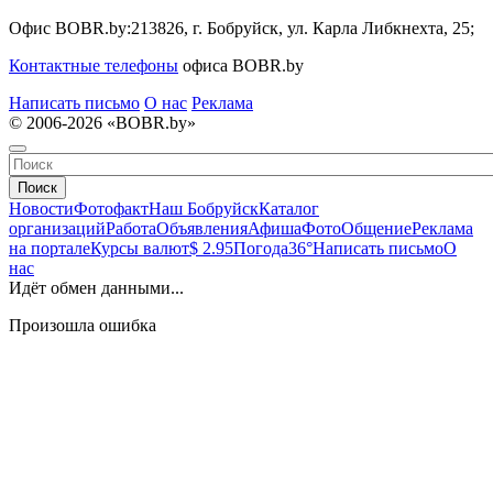
Офис BOBR.by:
213826, г. Бобруйск, ул. Карла Либкнехта, 25;
Контактные телефоны
офиса BOBR.by
Написать письмо
О нас
Реклама
© 2006-2026 «BOBR.by»
Поиск
Новости
Фотофакт
Наш Бобруйск
Каталог
организаций
Работа
Объявления
Афиша
Фото
Общение
Реклама
на портале
Курсы валют
$ 2.95
Погода
36°
Написать письмо
О
нас
Идёт обмен данными...
Произошла ошибка