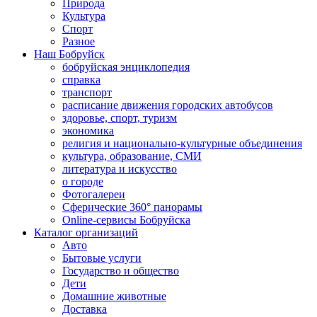
Природа
Культура
Спорт
Разное
Наш Бобруйск
бобруйская энциклопедия
справка
транспорт
расписание движения городских автобусов
здоровье, спорт, туризм
экономика
религия и национально-культурные объединения
культура, образование, СМИ
литература и искусство
о городе
Фотогалереи
Сферические 360° панорамы
Online-сервисы Бобруйска
Каталог организаций
Авто
Бытовые услуги
Государство и общество
Дети
Домашние животные
Доставка