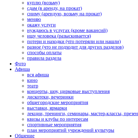
куплю (возьму)
сдам (в аренду, на прокат)
сниму (арендую, возьму на прокат)
меняю
окажу услуги
нуждаюсь в услугах (кроме вакансий)
ищу человека (разыскивается)
потери и находки (что потеряли или нашли)
разное (что не подходит для других разделов)
способы оплаты
правила раздела
Фото
Афиша
вся афиша
кино
театр
концерты, шоу, цирковые выступления
дискотеки, вечеринки
общегородские мероприятия
выставки, ярмарки
лекции, тренинги, семинары, мастер-классы, презе
квизы и клубы по интересам
спортивные мероприятия
план мероприятий учреждений культуры
Общение