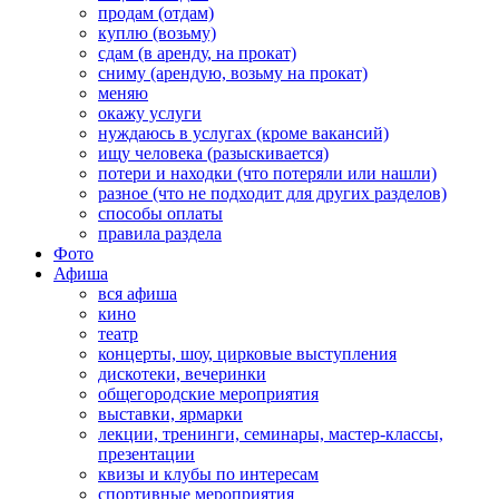
продам (отдам)
куплю (возьму)
сдам (в аренду, на прокат)
сниму (арендую, возьму на прокат)
меняю
окажу услуги
нуждаюсь в услугах (кроме вакансий)
ищу человека (разыскивается)
потери и находки (что потеряли или нашли)
разное (что не подходит для других разделов)
способы оплаты
правила раздела
Фото
Афиша
вся афиша
кино
театр
концерты, шоу, цирковые выступления
дискотеки, вечеринки
общегородские мероприятия
выставки, ярмарки
лекции, тренинги, семинары, мастер-классы,
презентации
квизы и клубы по интересам
спортивные мероприятия