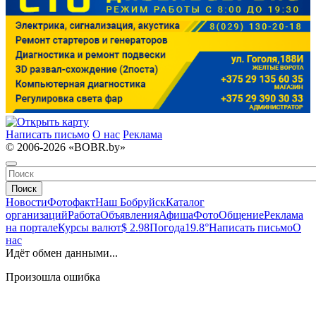
Написать письмо
О нас
Реклама
© 2006-2026 «BOBR.by»
Поиск
Новости
Фотофакт
Наш Бобруйск
Каталог
организаций
Работа
Объявления
Афиша
Фото
Общение
Реклама
на портале
Курсы валют
$ 2.98
Погода
19.8°
Написать письмо
О
нас
Идёт обмен данными...
Произошла ошибка