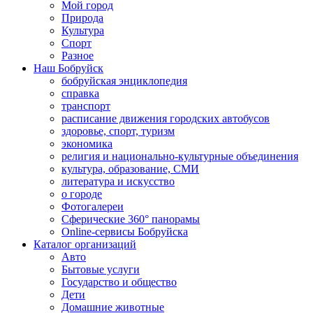
Мой город
Природа
Культура
Спорт
Разное
Наш Бобруйск
бобруйская энциклопедия
справка
транспорт
расписание движения городских автобусов
здоровье, спорт, туризм
экономика
религия и национально-культурные объединения
культура, образование, СМИ
литература и искусство
о городе
Фотогалереи
Сферические 360° панорамы
Online-сервисы Бобруйска
Каталог организаций
Авто
Бытовые услуги
Государство и общество
Дети
Домашние животные