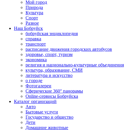
Мой город
Природа
Культура
Спорт
Разное
Наш Бобруйск
бобруйская энциклопедия
справка
транспорт
расписание движения городских автобусов
здоровье, спорт, туризм
экономика
религия и национально-культурные объединения
культура, образование, СМИ
литература и искусство
о городе
Фотогалереи
Сферические 360° панорамы
Online-сервисы Бобруйска
Каталог организаций
Авто
Бытовые услуги
Государство и общество
Дети
Домашние животные