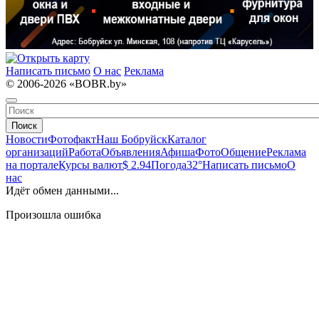
Написать письмо
О нас
Реклама
© 2006-2026 «BOBR.by»
Поиск
Новости
Фотофакт
Наш Бобруйск
Каталог
организаций
Работа
Объявления
Афиша
Фото
Общение
Реклама
на портале
Курсы валют
$ 2.94
Погода
32°
Написать письмо
О
нас
Идёт обмен данными...
Произошла ошибка