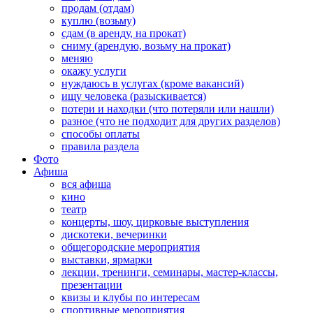
продам (отдам)
куплю (возьму)
сдам (в аренду, на прокат)
сниму (арендую, возьму на прокат)
меняю
окажу услуги
нуждаюсь в услугах (кроме вакансий)
ищу человека (разыскивается)
потери и находки (что потеряли или нашли)
разное (что не подходит для других разделов)
способы оплаты
правила раздела
Фото
Афиша
вся афиша
кино
театр
концерты, шоу, цирковые выступления
дискотеки, вечеринки
общегородские мероприятия
выставки, ярмарки
лекции, тренинги, семинары, мастер-классы,
презентации
квизы и клубы по интересам
спортивные мероприятия