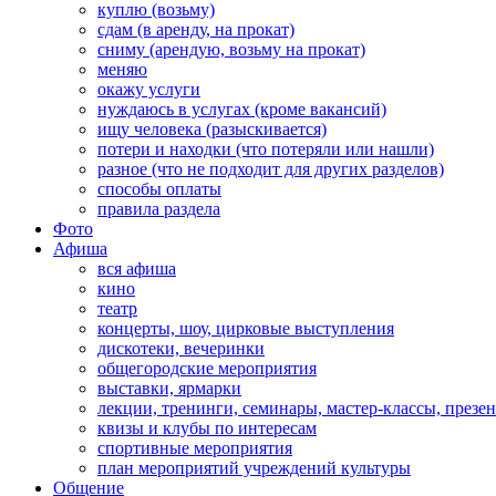
куплю (возьму)
сдам (в аренду, на прокат)
сниму (арендую, возьму на прокат)
меняю
окажу услуги
нуждаюсь в услугах (кроме вакансий)
ищу человека (разыскивается)
потери и находки (что потеряли или нашли)
разное (что не подходит для других разделов)
способы оплаты
правила раздела
Фото
Афиша
вся афиша
кино
театр
концерты, шоу, цирковые выступления
дискотеки, вечеринки
общегородские мероприятия
выставки, ярмарки
лекции, тренинги, семинары, мастер-классы, презе
квизы и клубы по интересам
спортивные мероприятия
план мероприятий учреждений культуры
Общение