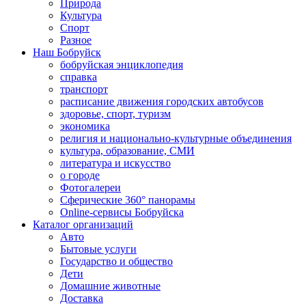
Природа
Культура
Спорт
Разное
Наш Бобруйск
бобруйская энциклопедия
справка
транспорт
расписание движения городских автобусов
здоровье, спорт, туризм
экономика
религия и национально-культурные объединения
культура, образование, СМИ
литература и искусство
о городе
Фотогалереи
Сферические 360° панорамы
Online-сервисы Бобруйска
Каталог организаций
Авто
Бытовые услуги
Государство и общество
Дети
Домашние животные
Доставка