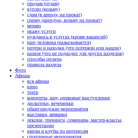
продам (отдам)
куплю (возьму)
сдам (в аренду, на прокат)
сниму (арендую, возьму на прокат)
меняю
окажу услуги
нуждаюсь в услугах (кроме вакансий)
ищу человека (разыскивается)
потери и находки (что потеряли или нашли)
разное (что не подходит для других разделов)
способы оплаты
правила раздела
Фото
Афиша
вся афиша
кино
театр
концерты, шоу, цирковые выступления
дискотеки, вечеринки
общегородские мероприятия
выставки, ярмарки
лекции, тренинги, семинары, мастер-классы,
презентации
квизы и клубы по интересам
спортивные мероприятия