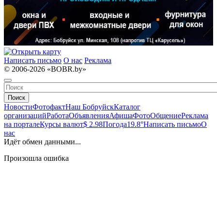
Написать письмо
О нас
Реклама
© 2006-2026 «BOBR.by»
Поиск
Новости
Фотофакт
Наш Бобруйск
Каталог
организаций
Работа
Объявления
Афиша
Фото
Общение
Реклама
на портале
Курсы валют
$ 2.98
Погода
19.8°
Написать письмо
О
нас
Идёт обмен данными...
Произошла ошибка