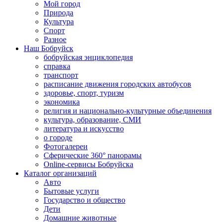
Мой город
Природа
Культура
Спорт
Разное
Наш Бобруйск
бобруйская энциклопедия
справка
транспорт
расписание движения городских автобусов
здоровье, спорт, туризм
экономика
религия и национально-культурные объединения
культура, образование, СМИ
литература и искусство
о городе
Фотогалереи
Сферические 360° панорамы
Online-сервисы Бобруйска
Каталог организаций
Авто
Бытовые услуги
Государство и общество
Дети
Домашние животные