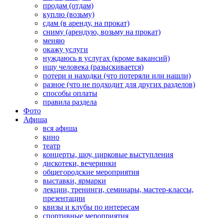
продам (отдам)
куплю (возьму)
сдам (в аренду, на прокат)
сниму (арендую, возьму на прокат)
меняю
окажу услуги
нуждаюсь в услугах (кроме вакансий)
ищу человека (разыскивается)
потери и находки (что потеряли или нашли)
разное (что не подходит для других разделов)
способы оплаты
правила раздела
Фото
Афиша
вся афиша
кино
театр
концерты, шоу, цирковые выступления
дискотеки, вечеринки
общегородские мероприятия
выставки, ярмарки
лекции, тренинги, семинары, мастер-классы,
презентации
квизы и клубы по интересам
спортивные мероприятия