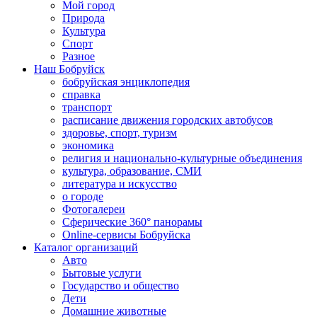
Мой город
Природа
Культура
Спорт
Разное
Наш Бобруйск
бобруйская энциклопедия
справка
транспорт
расписание движения городских автобусов
здоровье, спорт, туризм
экономика
религия и национально-культурные объединения
культура, образование, СМИ
литература и искусство
о городе
Фотогалереи
Сферические 360° панорамы
Online-сервисы Бобруйска
Каталог организаций
Авто
Бытовые услуги
Государство и общество
Дети
Домашние животные