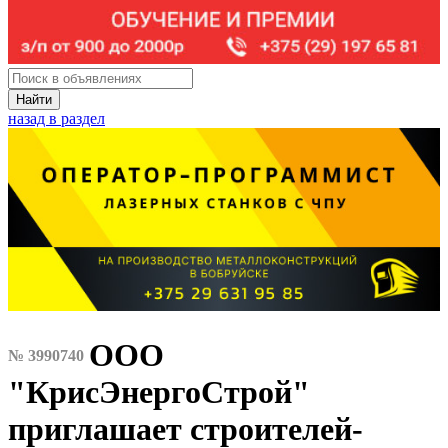
Найти
назад в раздел
ООО
№ 3990740
"КрисЭнергоСтрой"
приглашает строителей-