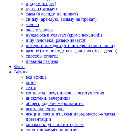
продам (отдам)
куплю (возьму)
сдам (в аренду, на прокат)
сниму (арендую, возьму на прокат)
меняю
окажу услуги
нуждаюсь в услугах (кроме вакансий)
ищу человека (разыскивается)
потери и находки (что потеряли или нашли)
разное (что не подходит для других разделов)
способы оплаты
правила раздела
Фото
Афиша
вся афиша
кино
театр
концерты, шоу, цирковые выступления
дискотеки, вечеринки
общегородские мероприятия
выставки, ярмарки
лекции, тренинги, семинары, мастер-классы,
презентации
квизы и клубы по интересам
спортивные мероприятия