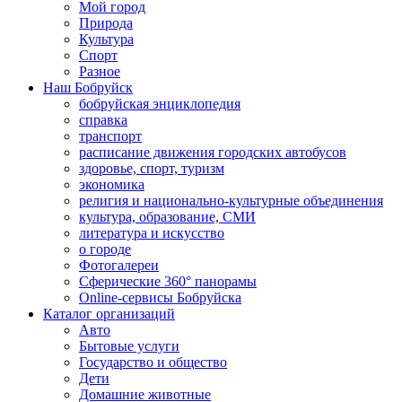
Мой город
Природа
Культура
Спорт
Разное
Наш Бобруйск
бобруйская энциклопедия
справка
транспорт
расписание движения городских автобусов
здоровье, спорт, туризм
экономика
религия и национально-культурные объединения
культура, образование, СМИ
литература и искусство
о городе
Фотогалереи
Сферические 360° панорамы
Online-сервисы Бобруйска
Каталог организаций
Авто
Бытовые услуги
Государство и общество
Дети
Домашние животные