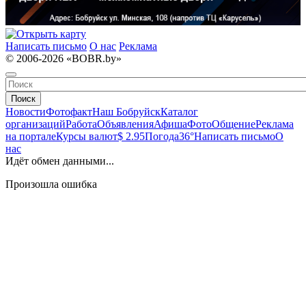
Написать письмо
О нас
Реклама
© 2006-2026 «BOBR.by»
Поиск
Новости
Фотофакт
Наш Бобруйск
Каталог
организаций
Работа
Объявления
Афиша
Фото
Общение
Реклама
на портале
Курсы валют
$ 2.95
Погода
36°
Написать письмо
О
нас
Идёт обмен данными...
Произошла ошибка