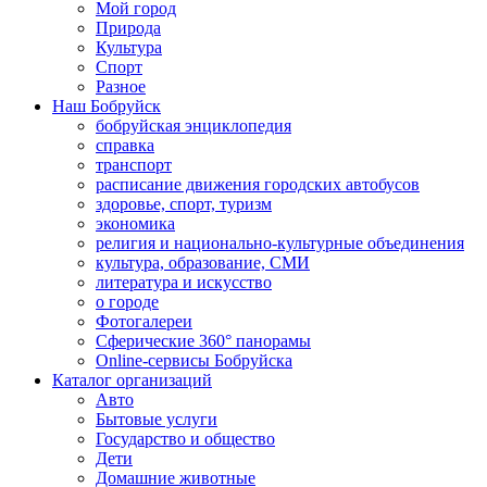
Мой город
Природа
Культура
Спорт
Разное
Наш Бобруйск
бобруйская энциклопедия
справка
транспорт
расписание движения городских автобусов
здоровье, спорт, туризм
экономика
религия и национально-культурные объединения
культура, образование, СМИ
литература и искусство
о городе
Фотогалереи
Сферические 360° панорамы
Online-сервисы Бобруйска
Каталог организаций
Авто
Бытовые услуги
Государство и общество
Дети
Домашние животные