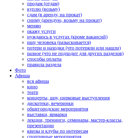
продам (отдам)
куплю (возьму)
сдам (в аренду, на прокат)
сниму (арендую, возьму на прокат)
меняю
окажу услуги
нуждаюсь в услугах (кроме вакансий)
ищу человека (разыскивается)
потери и находки (что потеряли или нашли)
разное (что не подходит для других разделов)
способы оплаты
правила раздела
Фото
Афиша
вся афиша
кино
театр
концерты, шоу, цирковые выступления
дискотеки, вечеринки
общегородские мероприятия
выставки, ярмарки
лекции, тренинги, семинары, мастер-классы,
презентации
квизы и клубы по интересам
спортивные мероприятия