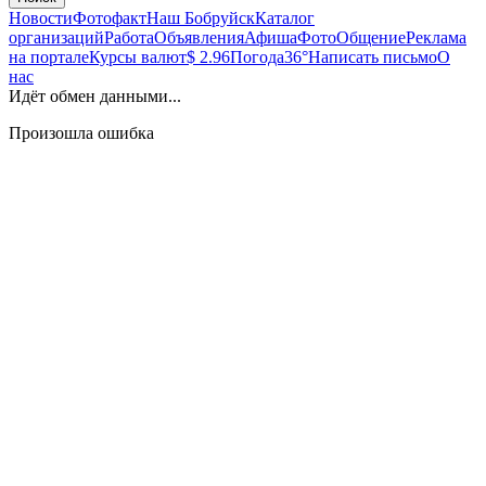
Новости
Фотофакт
Наш Бобруйск
Каталог
организаций
Работа
Объявления
Афиша
Фото
Общение
Реклама
на портале
Курсы валют
$ 2.96
Погода
36°
Написать письмо
О
нас
Идёт обмен данными...
Произошла ошибка