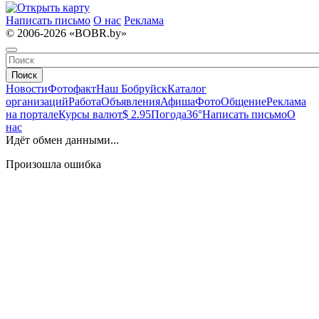
Написать письмо
О нас
Реклама
© 2006-2026 «BOBR.by»
Поиск
Новости
Фотофакт
Наш Бобруйск
Каталог
организаций
Работа
Объявления
Афиша
Фото
Общение
Реклама
на портале
Курсы валют
$ 2.95
Погода
36°
Написать письмо
О
нас
Идёт обмен данными...
Произошла ошибка