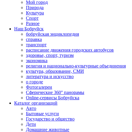
Мой город
Природа
Культура
Спорт
Разное
Наш Бобруйск
бобруйская энциклопедия
справка
транспорт
расписание движения городских автобусов
здоровье, спорт, туризм
экономика
религия и национально-культурные объединения
культура, образование, СМИ
литература и искусство
о городе
Фотогалереи
Сферические 360° панорамы
Online-сервисы Бобруйска
Каталог организаций
Авто
Бытовые услуги
Государство и общество
Дети
Домашние животные