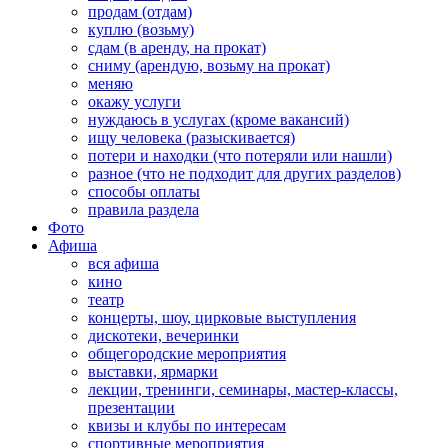
продам (отдам)
куплю (возьму)
сдам (в аренду, на прокат)
сниму (арендую, возьму на прокат)
меняю
окажу услуги
нуждаюсь в услугах (кроме вакансий)
ищу человека (разыскивается)
потери и находки (что потеряли или нашли)
разное (что не подходит для других разделов)
способы оплаты
правила раздела
Фото
Афиша
вся афиша
кино
театр
концерты, шоу, цирковые выступления
дискотеки, вечеринки
общегородские мероприятия
выставки, ярмарки
лекции, тренинги, семинары, мастер-классы,
презентации
квизы и клубы по интересам
спортивные мероприятия