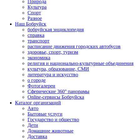
Природа
Культура
Спорт
Разное
Наш Бобруйск
бобруйская энциклопедия
справка
транспорт
расписание движения городских автобусов
здоровье, спорт, туризм
экономика
религия и национально-культурные объединения
культура, образование, СМИ
литература и искусство
о городе
Фотогалереи
Сферические 360° панорамы
Online-сервисы Бобруйска
Каталог организаций
Авто
Бытовые услуги
Государство и общество
Дети
Домашние животные
Доставка