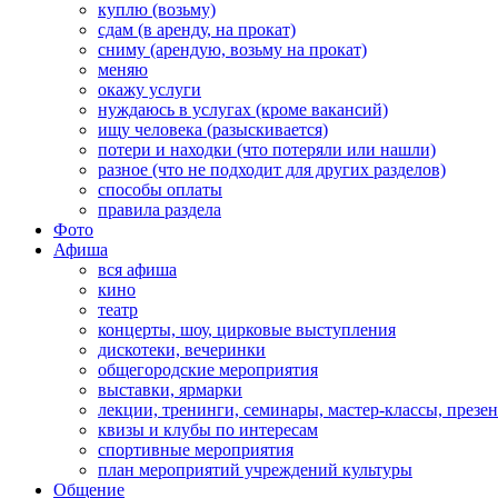
куплю (возьму)
сдам (в аренду, на прокат)
сниму (арендую, возьму на прокат)
меняю
окажу услуги
нуждаюсь в услугах (кроме вакансий)
ищу человека (разыскивается)
потери и находки (что потеряли или нашли)
разное (что не подходит для других разделов)
способы оплаты
правила раздела
Фото
Афиша
вся афиша
кино
театр
концерты, шоу, цирковые выступления
дискотеки, вечеринки
общегородские мероприятия
выставки, ярмарки
лекции, тренинги, семинары, мастер-классы, презе
квизы и клубы по интересам
спортивные мероприятия
план мероприятий учреждений культуры
Общение