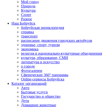
Мой город
Природа
Культура
Спорт
Разное
Наш Бобруйск
бобруйская энциклопедия
справка
транспорт
расписание движения городских автобусов
здоровье, спорт, туризм
экономика
религия и национально-культурные объединения
культура, образование, СМИ
литература и искусство
о городе
Фотогалереи
Сферические 360° панорамы
Online-сервисы Бобруйска
Каталог организаций
Авто
Бытовые услуги
Государство и общество
Дети
Домашние животные