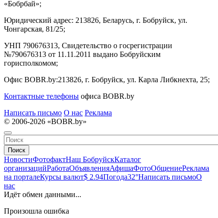
«Бобрбай»;
Юридический адрес:
213826, Беларусь, г. Бобруйск, ул.
Чонгарская, 81/25;
УНП 790676313, Свидетельство о госрегистрации
№790676313 от 11.11.2011 выдано Бобруйским
горисполкомом;
Офис BOBR.by:
213826, г. Бобруйск, ул. Карла Либкнехта, 25;
Контактные телефоны
офиса BOBR.by
Написать письмо
О нас
Реклама
© 2006-2026 «BOBR.by»
Поиск
Новости
Фотофакт
Наш Бобруйск
Каталог
организаций
Работа
Объявления
Афиша
Фото
Общение
Реклама
на портале
Курсы валют
$ 2.94
Погода
32°
Написать письмо
О
нас
Идёт обмен данными...
Произошла ошибка