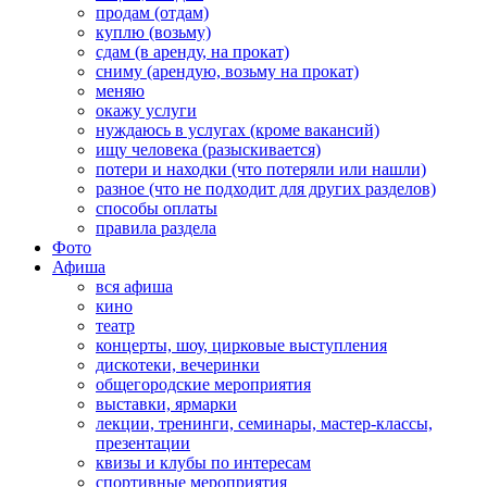
продам (отдам)
куплю (возьму)
сдам (в аренду, на прокат)
сниму (арендую, возьму на прокат)
меняю
окажу услуги
нуждаюсь в услугах (кроме вакансий)
ищу человека (разыскивается)
потери и находки (что потеряли или нашли)
разное (что не подходит для других разделов)
способы оплаты
правила раздела
Фото
Афиша
вся афиша
кино
театр
концерты, шоу, цирковые выступления
дискотеки, вечеринки
общегородские мероприятия
выставки, ярмарки
лекции, тренинги, семинары, мастер-классы,
презентации
квизы и клубы по интересам
спортивные мероприятия