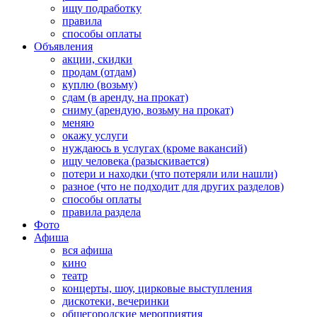
ищу подработку
правила
способы оплаты
Объявления
акции, скидки
продам (отдам)
куплю (возьму)
сдам (в аренду, на прокат)
сниму (арендую, возьму на прокат)
меняю
окажу услуги
нуждаюсь в услугах (кроме вакансий)
ищу человека (разыскивается)
потери и находки (что потеряли или нашли)
разное (что не подходит для других разделов)
способы оплаты
правила раздела
Фото
Афиша
вся афиша
кино
театр
концерты, шоу, цирковые выступления
дискотеки, вечеринки
общегородские мероприятия