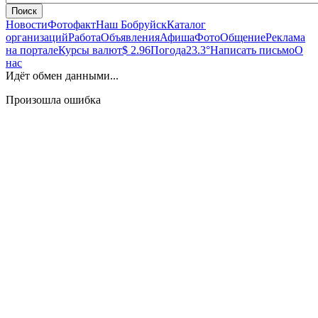
Поиск
Новости
Фотофакт
Наш Бобруйск
Каталог
организаций
Работа
Объявления
Афиша
Фото
Общение
Реклама
на портале
Курсы валют
$ 2.96
Погода
23.3°
Написать письмо
О
нас
Идёт обмен данными...
Произошла ошибка