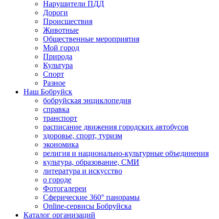
Нарушители ПДД
Дороги
Происшествия
Животные
Общественные мероприятия
Мой город
Природа
Культура
Спорт
Разное
Наш Бобруйск
бобруйская энциклопедия
справка
транспорт
расписание движения городских автобусов
здоровье, спорт, туризм
экономика
религия и национально-культурные объединения
культура, образование, СМИ
литература и искусство
о городе
Фотогалереи
Сферические 360° панорамы
Online-сервисы Бобруйска
Каталог организаций