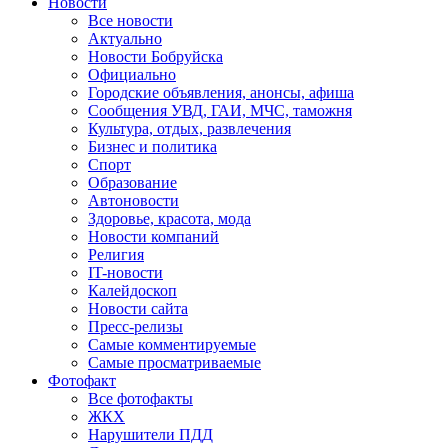
Новости
Все новости
Актуально
Новости Бобруйска
Официально
Городские объявления, анонсы, афиша
Сообщения УВД, ГАИ, МЧС, таможня
Культура, отдых, развлечения
Бизнес и политика
Спорт
Образование
Автоновости
Здоровье, красота, мода
Новости компаний
Религия
IT-новости
Калейдоскоп
Новости сайта
Пресс-релизы
Самые комментируемые
Самые просматриваемые
Фотофакт
Все фотофакты
ЖКХ
Нарушители ПДД