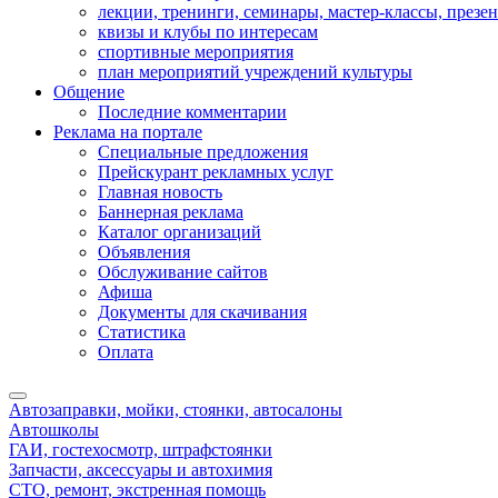
лекции, тренинги, семинары, мастер-классы, презе
квизы и клубы по интересам
спортивные мероприятия
план мероприятий учреждений культуры
Общение
Последние комментарии
Реклама на портале
Специальные предложения
Прейскурант рекламных услуг
Главная новость
Баннерная реклама
Каталог организаций
Объявления
Обслуживание сайтов
Афиша
Документы для скачивания
Статистика
Оплата
Автозаправки, мойки, стоянки, автосалоны
Автошколы
ГАИ, гостехосмотр, штрафстоянки
Запчасти, аксессуары и автохимия
СТО, ремонт, экстренная помощь