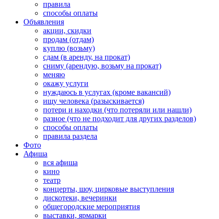
правила
способы оплаты
Объявления
акции, скидки
продам (отдам)
куплю (возьму)
сдам (в аренду, на прокат)
сниму (арендую, возьму на прокат)
меняю
окажу услуги
нуждаюсь в услугах (кроме вакансий)
ищу человека (разыскивается)
потери и находки (что потеряли или нашли)
разное (что не подходит для других разделов)
способы оплаты
правила раздела
Фото
Афиша
вся афиша
кино
театр
концерты, шоу, цирковые выступления
дискотеки, вечеринки
общегородские мероприятия
выставки, ярмарки