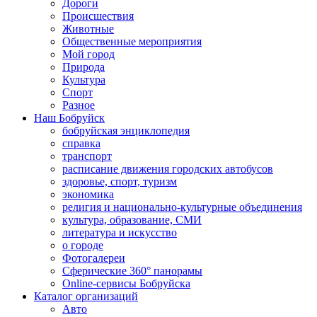
Дороги
Происшествия
Животные
Общественные мероприятия
Мой город
Природа
Культура
Спорт
Разное
Наш Бобруйск
бобруйская энциклопедия
справка
транспорт
расписание движения городских автобусов
здоровье, спорт, туризм
экономика
религия и национально-культурные объединения
культура, образование, СМИ
литература и искусство
о городе
Фотогалереи
Сферические 360° панорамы
Online-сервисы Бобруйска
Каталог организаций
Авто