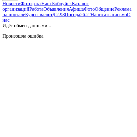
Новости
Фотофакт
Наш Бобруйск
Каталог
организаций
Работа
Объявления
Афиша
Фото
Общение
Реклама
на портале
Курсы валют
$ 2.98
Погода
26.2°
Написать письмо
О
нас
Идёт обмен данными...
Произошла ошибка