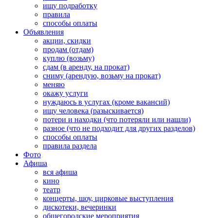
ищу подработку
правила
способы оплаты
Объявления
акции, скидки
продам (отдам)
куплю (возьму)
сдам (в аренду, на прокат)
сниму (арендую, возьму на прокат)
меняю
окажу услуги
нуждаюсь в услугах (кроме вакансий)
ищу человека (разыскивается)
потери и находки (что потеряли или нашли)
разное (что не подходит для других разделов)
способы оплаты
правила раздела
Фото
Афиша
вся афиша
кино
театр
концерты, шоу, цирковые выступления
дискотеки, вечеринки
общегородские мероприятия