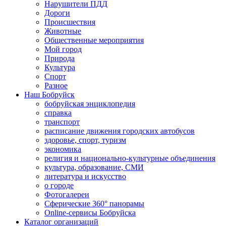
Нарушители ПДД
Дороги
Происшествия
Животные
Общественные мероприятия
Мой город
Природа
Культура
Спорт
Разное
Наш Бобруйск
бобруйская энциклопедия
справка
транспорт
расписание движения городских автобусов
здоровье, спорт, туризм
экономика
религия и национально-культурные объединения
культура, образование, СМИ
литература и искусство
о городе
Фотогалереи
Сферические 360° панорамы
Online-сервисы Бобруйска
Каталог организаций