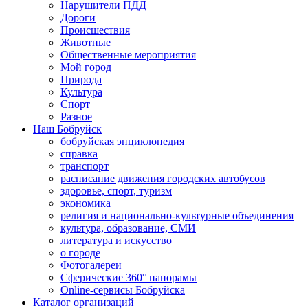
Нарушители ПДД
Дороги
Происшествия
Животные
Общественные мероприятия
Мой город
Природа
Культура
Спорт
Разное
Наш Бобруйск
бобруйская энциклопедия
справка
транспорт
расписание движения городских автобусов
здоровье, спорт, туризм
экономика
религия и национально-культурные объединения
культура, образование, СМИ
литература и искусство
о городе
Фотогалереи
Сферические 360° панорамы
Online-сервисы Бобруйска
Каталог организаций