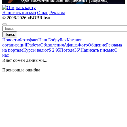
Написать письмо
О нас
Реклама
© 2006-2026 «BOBR.by»
Поиск
Новости
Фотофакт
Наш Бобруйск
Каталог
организаций
Работа
Объявления
Афиша
Фото
Общение
Реклама
на портале
Курсы валют
$ 2.95
Погода
36°
Написать письмо
О
нас
Идёт обмен данными...
Произошла ошибка