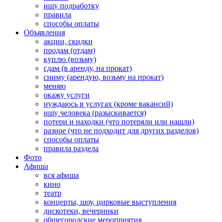
ищу подработку
правила
способы оплаты
Объявления
акции, скидки
продам (отдам)
куплю (возьму)
сдам (в аренду, на прокат)
сниму (арендую, возьму на прокат)
меняю
окажу услуги
нуждаюсь в услугах (кроме вакансий)
ищу человека (разыскивается)
потери и находки (что потеряли или нашли)
разное (что не подходит для других разделов)
способы оплаты
правила раздела
Фото
Афиша
вся афиша
кино
театр
концерты, шоу, цирковые выступления
дискотеки, вечеринки
общегородские мероприятия