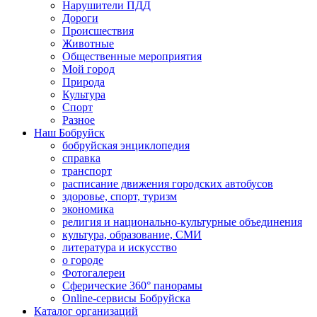
Нарушители ПДД
Дороги
Происшествия
Животные
Общественные мероприятия
Мой город
Природа
Культура
Спорт
Разное
Наш Бобруйск
бобруйская энциклопедия
справка
транспорт
расписание движения городских автобусов
здоровье, спорт, туризм
экономика
религия и национально-культурные объединения
культура, образование, СМИ
литература и искусство
о городе
Фотогалереи
Сферические 360° панорамы
Online-сервисы Бобруйска
Каталог организаций