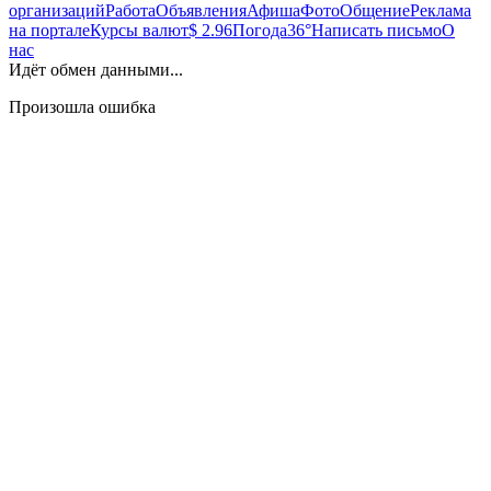
организаций
Работа
Объявления
Афиша
Фото
Общение
Реклама
на портале
Курсы валют
$ 2.96
Погода
36°
Написать письмо
О
нас
Идёт обмен данными...
Произошла ошибка