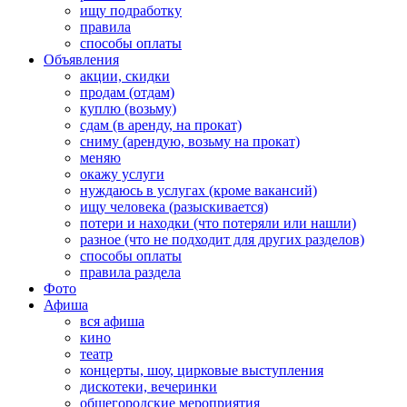
ищу подработку
правила
способы оплаты
Объявления
акции, скидки
продам (отдам)
куплю (возьму)
сдам (в аренду, на прокат)
сниму (арендую, возьму на прокат)
меняю
окажу услуги
нуждаюсь в услугах (кроме вакансий)
ищу человека (разыскивается)
потери и находки (что потеряли или нашли)
разное (что не подходит для других разделов)
способы оплаты
правила раздела
Фото
Афиша
вся афиша
кино
театр
концерты, шоу, цирковые выступления
дискотеки, вечеринки
общегородские мероприятия