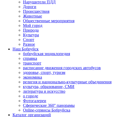
Нарушители ПДД
Дороги
Происшествия
Животные
Общественные мероприятия
Мой город
Природа
Культура
Спорт
Разное
Наш Бобруйск
бобруйская энциклопедия
справка
транспорт
расписание движения городских автобусов
здоровье, спорт, туризм
экономика
религия и национально-культурные объединения
культура, образование, СМИ
литература и искусство
о городе
Фотогалереи
Сферические 360° панорамы
Online-сервисы Бобруйска
Каталог организаций