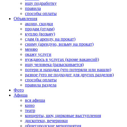
ищу подработку
правила
способы оплаты
Объявления
акции, скидки
продам (отдам)
куплю (возьму)
сдам (в аренду, на прокат)
сниму (арендую, возьму на прокат)
меняю
окажу услуги
нуждаюсь в услугах (кроме вакансий)
ищу человека (разыскивается)
потери и находки (что потеряли или нашли)
разное (что не подходит для других разделов)
способы оплаты
правила раздела
Фото
Афиша
вся афиша
кино
театр
концерты, шоу, цирковые выступления
дискотеки, вечеринки
общегородские мероприятия