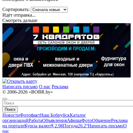
Сортировать:
Идёт отправка...
Смотреть дальше
Написать письмо
О нас
Реклама
© 2006-2026 «BOBR.by»
Поиск
Новости
Фотофакт
Наш Бобруйск
Каталог
организаций
Работа
Объявления
Афиша
Фото
Общение
Реклама
на портале
Курсы валют
$ 2.98
Погода
26.2°
Написать письмо
О
нас