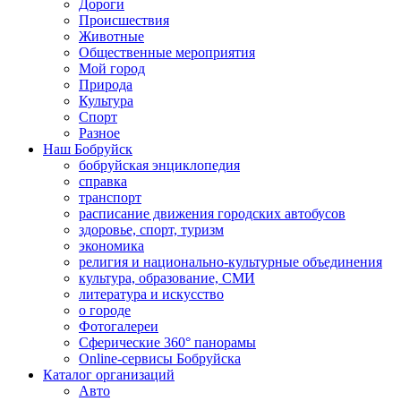
Дороги
Происшествия
Животные
Общественные мероприятия
Мой город
Природа
Культура
Спорт
Разное
Наш Бобруйск
бобруйская энциклопедия
справка
транспорт
расписание движения городских автобусов
здоровье, спорт, туризм
экономика
религия и национально-культурные объединения
культура, образование, СМИ
литература и искусство
о городе
Фотогалереи
Сферические 360° панорамы
Online-сервисы Бобруйска
Каталог организаций
Авто