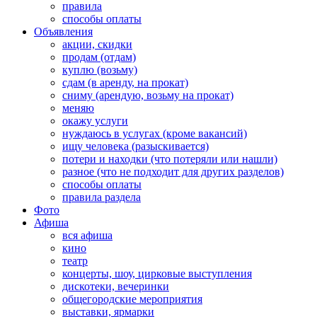
правила
способы оплаты
Объявления
акции, скидки
продам (отдам)
куплю (возьму)
сдам (в аренду, на прокат)
сниму (арендую, возьму на прокат)
меняю
окажу услуги
нуждаюсь в услугах (кроме вакансий)
ищу человека (разыскивается)
потери и находки (что потеряли или нашли)
разное (что не подходит для других разделов)
способы оплаты
правила раздела
Фото
Афиша
вся афиша
кино
театр
концерты, шоу, цирковые выступления
дискотеки, вечеринки
общегородские мероприятия
выставки, ярмарки