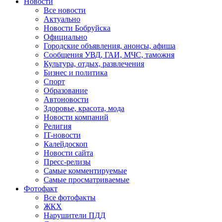
Новости
Все новости
Актуально
Новости Бобруйска
Официально
Городские объявления, анонсы, афиша
Сообщения УВД, ГАИ, МЧС, таможня
Культура, отдых, развлечения
Бизнес и политика
Спорт
Образование
Автоновости
Здоровье, красота, мода
Новости компаний
Религия
IT-новости
Калейдоскоп
Новости сайта
Пресс-релизы
Самые комментируемые
Самые просматриваемые
Фотофакт
Все фотофакты
ЖКХ
Нарушители ПДД