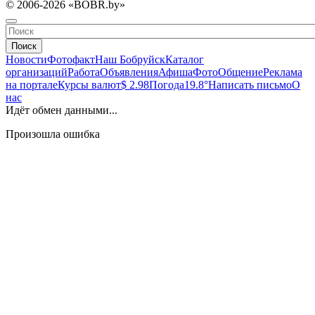
© 2006-2026 «BOBR.by»
Поиск
Новости
Фотофакт
Наш Бобруйск
Каталог
организаций
Работа
Объявления
Афиша
Фото
Общение
Реклама
на портале
Курсы валют
$ 2.98
Погода
19.8°
Написать письмо
О
нас
Идёт обмен данными...
Произошла ошибка