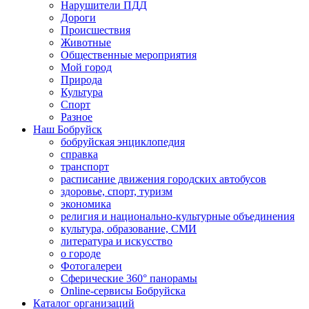
Нарушители ПДД
Дороги
Происшествия
Животные
Общественные мероприятия
Мой город
Природа
Культура
Спорт
Разное
Наш Бобруйск
бобруйская энциклопедия
справка
транспорт
расписание движения городских автобусов
здоровье, спорт, туризм
экономика
религия и национально-культурные объединения
культура, образование, СМИ
литература и искусство
о городе
Фотогалереи
Сферические 360° панорамы
Online-сервисы Бобруйска
Каталог организаций