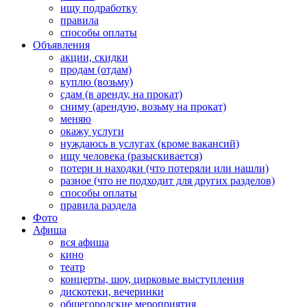
ищу подработку
правила
способы оплаты
Объявления
акции, скидки
продам (отдам)
куплю (возьму)
сдам (в аренду, на прокат)
сниму (арендую, возьму на прокат)
меняю
окажу услуги
нуждаюсь в услугах (кроме вакансий)
ищу человека (разыскивается)
потери и находки (что потеряли или нашли)
разное (что не подходит для других разделов)
способы оплаты
правила раздела
Фото
Афиша
вся афиша
кино
театр
концерты, шоу, цирковые выступления
дискотеки, вечеринки
общегородские мероприятия