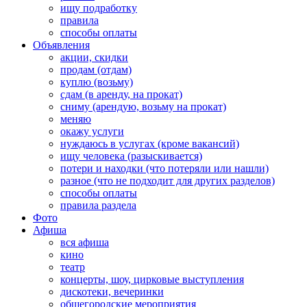
ищу подработку
правила
способы оплаты
Объявления
акции, скидки
продам (отдам)
куплю (возьму)
сдам (в аренду, на прокат)
сниму (арендую, возьму на прокат)
меняю
окажу услуги
нуждаюсь в услугах (кроме вакансий)
ищу человека (разыскивается)
потери и находки (что потеряли или нашли)
разное (что не подходит для других разделов)
способы оплаты
правила раздела
Фото
Афиша
вся афиша
кино
театр
концерты, шоу, цирковые выступления
дискотеки, вечеринки
общегородские мероприятия