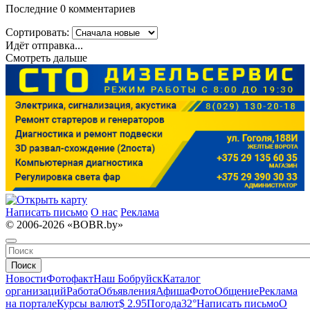
Последние 0 комментариев
Сортировать:
Идёт отправка...
Смотреть дальше
Написать письмо
О нас
Реклама
© 2006-2026 «BOBR.by»
Поиск
Новости
Фотофакт
Наш Бобруйск
Каталог
организаций
Работа
Объявления
Афиша
Фото
Общение
Реклама
на портале
Курсы валют
$ 2.95
Погода
32°
Написать письмо
О