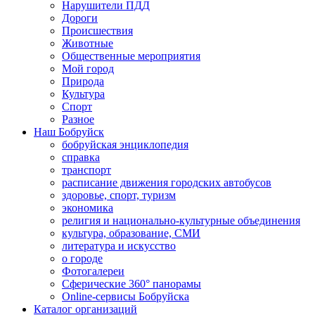
Нарушители ПДД
Дороги
Происшествия
Животные
Общественные мероприятия
Мой город
Природа
Культура
Спорт
Разное
Наш Бобруйск
бобруйская энциклопедия
справка
транспорт
расписание движения городских автобусов
здоровье, спорт, туризм
экономика
религия и национально-культурные объединения
культура, образование, СМИ
литература и искусство
о городе
Фотогалереи
Сферические 360° панорамы
Online-сервисы Бобруйска
Каталог организаций