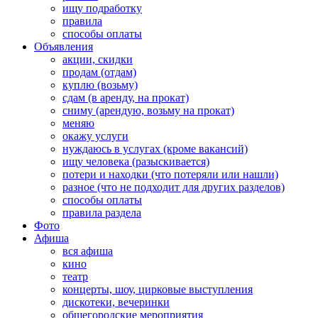
ищу подработку
правила
способы оплаты
Объявления
акции, скидки
продам (отдам)
куплю (возьму)
сдам (в аренду, на прокат)
сниму (арендую, возьму на прокат)
меняю
окажу услуги
нуждаюсь в услугах (кроме вакансий)
ищу человека (разыскивается)
потери и находки (что потеряли или нашли)
разное (что не подходит для других разделов)
способы оплаты
правила раздела
Фото
Афиша
вся афиша
кино
театр
концерты, шоу, цирковые выступления
дискотеки, вечеринки
общегородские мероприятия