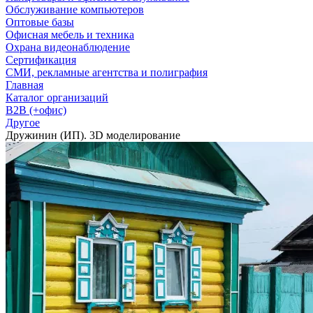
Обслуживание компьютеров
Оптовые базы
Офисная мебель и техника
Охрана видеонаблюдение
Сертификация
СМИ, рекламные агентства и полиграфия
Главная
Каталог организаций
B2B (+офис)
Другое
Дружинин (ИП). 3D моделирование