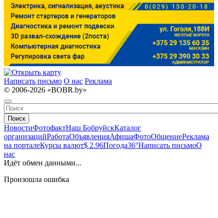
Написать письмо
О нас
Реклама
© 2006-2026 «BOBR.by»
Поиск
Новости
Фотофакт
Наш Бобруйск
Каталог
организаций
Работа
Объявления
Афиша
Фото
Общение
Реклама
на портале
Курсы валют
$ 2.96
Погода
36°
Написать письмо
О
нас
Идёт обмен данными...
Произошла ошибка