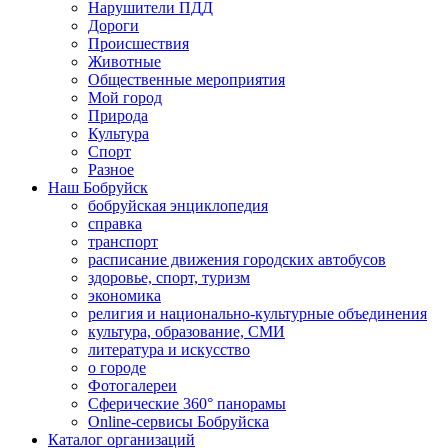
Нарушители ПДД
Дороги
Происшествия
Животные
Общественные мероприятия
Мой город
Природа
Культура
Спорт
Разное
Наш Бобруйск
бобруйская энциклопедия
справка
транспорт
расписание движения городских автобусов
здоровье, спорт, туризм
экономика
религия и национально-культурные объединения
культура, образование, СМИ
литература и искусство
о городе
Фотогалереи
Сферические 360° панорамы
Online-сервисы Бобруйска
Каталог организаций