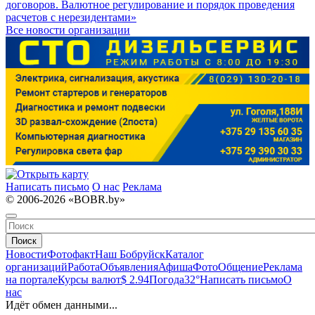
договоров. Валютное регулирование и порядок проведения
расчетов с нерезидентами»
Все новости организации
Написать письмо
О нас
Реклама
© 2006-2026 «BOBR.by»
Поиск
Новости
Фотофакт
Наш Бобруйск
Каталог
организаций
Работа
Объявления
Афиша
Фото
Общение
Реклама
на портале
Курсы валют
$ 2.94
Погода
32°
Написать письмо
О
нас
Идёт обмен данными...