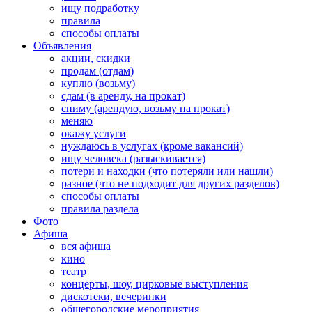
ищу подработку
правила
способы оплаты
Объявления
акции, скидки
продам (отдам)
куплю (возьму)
сдам (в аренду, на прокат)
сниму (арендую, возьму на прокат)
меняю
окажу услуги
нуждаюсь в услугах (кроме вакансий)
ищу человека (разыскивается)
потери и находки (что потеряли или нашли)
разное (что не подходит для других разделов)
способы оплаты
правила раздела
Фото
Афиша
вся афиша
кино
театр
концерты, шоу, цирковые выступления
дискотеки, вечеринки
общегородские мероприятия