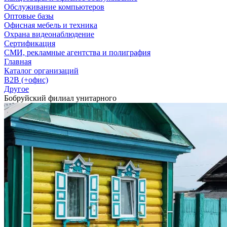
Обслуживание компьютеров
Оптовые базы
Офисная мебель и техника
Охрана видеонаблюдение
Сертификация
СМИ, рекламные агентства и полиграфия
Главная
Каталог организаций
B2B (+офис)
Другое
Бобруйский филиал унитарного