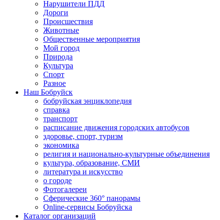
Нарушители ПДД
Дороги
Происшествия
Животные
Общественные мероприятия
Мой город
Природа
Культура
Спорт
Разное
Наш Бобруйск
бобруйская энциклопедия
справка
транспорт
расписание движения городских автобусов
здоровье, спорт, туризм
экономика
религия и национально-культурные объединения
культура, образование, СМИ
литература и искусство
о городе
Фотогалереи
Сферические 360° панорамы
Online-сервисы Бобруйска
Каталог организаций