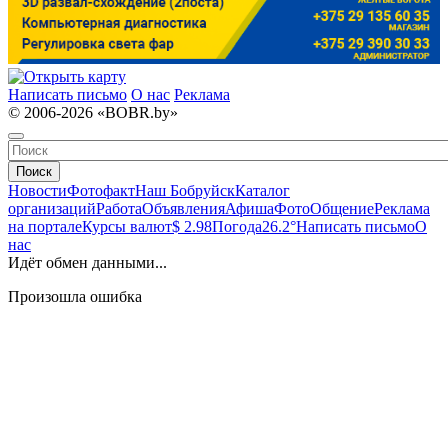
Написать письмо
О нас
Реклама
© 2006-2026 «BOBR.by»
Поиск
Новости
Фотофакт
Наш Бобруйск
Каталог
организаций
Работа
Объявления
Афиша
Фото
Общение
Реклама
на портале
Курсы валют
$ 2.98
Погода
26.2°
Написать письмо
О
нас
Идёт обмен данными...
Произошла ошибка