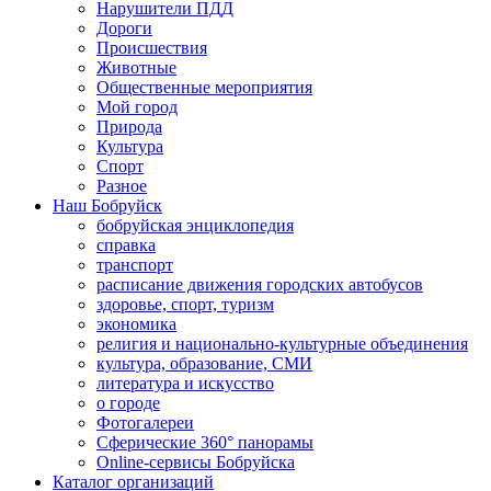
Нарушители ПДД
Дороги
Происшествия
Животные
Общественные мероприятия
Мой город
Природа
Культура
Спорт
Разное
Наш Бобруйск
бобруйская энциклопедия
справка
транспорт
расписание движения городских автобусов
здоровье, спорт, туризм
экономика
религия и национально-культурные объединения
культура, образование, СМИ
литература и искусство
о городе
Фотогалереи
Сферические 360° панорамы
Online-сервисы Бобруйска
Каталог организаций