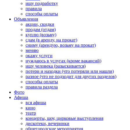
ищу подработку
правила
способы оплаты
Объявления
акции, скидки
продам (отдам)
куплю (возьму)
сдам (в аренду, на прокат)
сниму (арендую, возьму на прокат)
меняю
окажу услуги
нуждаюсь в услугах (кроме вакансий)
ищу человека (разыскивается)
потери и находки (что потеряли или нашли)
разное (что не подходит для других разделов)
способы оплаты
правила раздела
Фото
Афиша
вся афиша
кино
театр
концерты, шоу, цирковые выступления
дискотеки, вечеринки
общегородские мероприятия