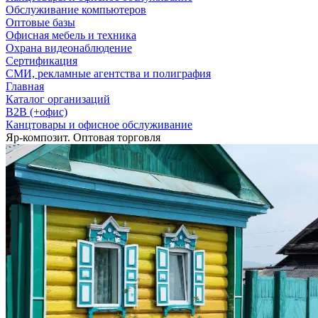
Обслуживание компьютеров
Оптовые базы
Офисная мебель и техника
Охрана видеонаблюдение
Сертификация
СМИ, рекламные агентства и полиграфия
Главная
Каталог организаций
B2B (+офис)
Канцтовары и офисное обслуживание
Яр-композит. Оптовая торговля