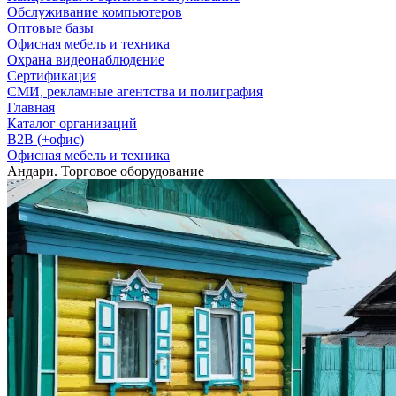
Обслуживание компьютеров
Оптовые базы
Офисная мебель и техника
Охрана видеонаблюдение
Сертификация
СМИ, рекламные агентства и полиграфия
Главная
Каталог организаций
B2B (+офис)
Офисная мебель и техника
Андари. Торговое оборудование