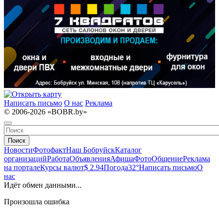
Написать письмо
О нас
Реклама
© 2006-2026 «BOBR.by»
Поиск
Новости
Фотофакт
Наш Бобруйск
Каталог
организаций
Работа
Объявления
Афиша
Фото
Общение
Реклама
на портале
Курсы валют
$ 2.94
Погода
32°
Написать письмо
О
нас
Идёт обмен данными...
Произошла ошибка