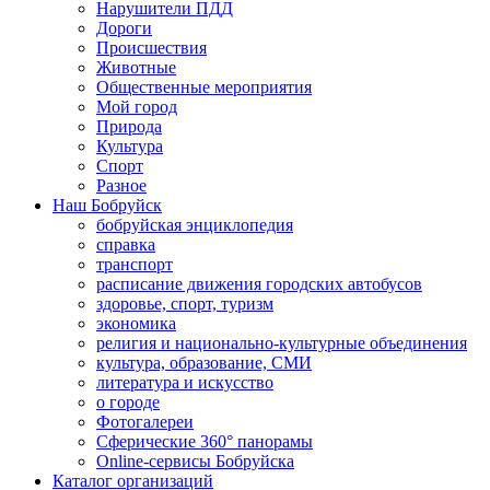
Нарушители ПДД
Дороги
Происшествия
Животные
Общественные мероприятия
Мой город
Природа
Культура
Спорт
Разное
Наш Бобруйск
бобруйская энциклопедия
справка
транспорт
расписание движения городских автобусов
здоровье, спорт, туризм
экономика
религия и национально-культурные объединения
культура, образование, СМИ
литература и искусство
о городе
Фотогалереи
Сферические 360° панорамы
Online-сервисы Бобруйска
Каталог организаций