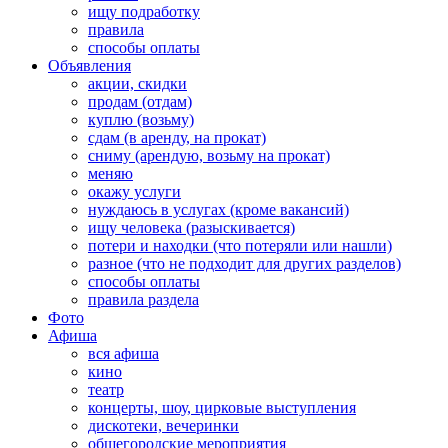
ищу подработку
правила
способы оплаты
Объявления
акции, скидки
продам (отдам)
куплю (возьму)
сдам (в аренду, на прокат)
сниму (арендую, возьму на прокат)
меняю
окажу услуги
нуждаюсь в услугах (кроме вакансий)
ищу человека (разыскивается)
потери и находки (что потеряли или нашли)
разное (что не подходит для других разделов)
способы оплаты
правила раздела
Фото
Афиша
вся афиша
кино
театр
концерты, шоу, цирковые выступления
дискотеки, вечеринки
общегородские мероприятия