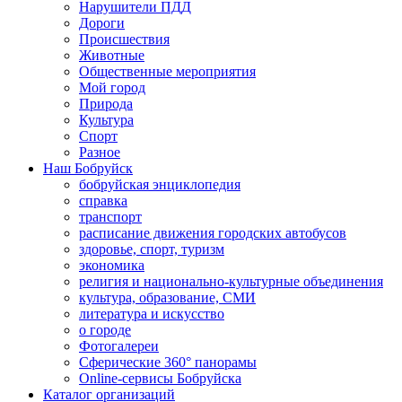
Нарушители ПДД
Дороги
Происшествия
Животные
Общественные мероприятия
Мой город
Природа
Культура
Спорт
Разное
Наш Бобруйск
бобруйская энциклопедия
справка
транспорт
расписание движения городских автобусов
здоровье, спорт, туризм
экономика
религия и национально-культурные объединения
культура, образование, СМИ
литература и искусство
о городе
Фотогалереи
Сферические 360° панорамы
Online-сервисы Бобруйска
Каталог организаций