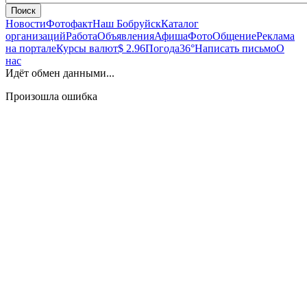
Поиск
Новости
Фотофакт
Наш Бобруйск
Каталог
организаций
Работа
Объявления
Афиша
Фото
Общение
Реклама
на портале
Курсы валют
$ 2.96
Погода
36°
Написать письмо
О
нас
Идёт обмен данными...
Произошла ошибка