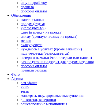
ищу подработку
правила
способы оплаты
Объявления
акции, скидки
продам (отдам)
куплю (возьму)
сдам (в аренду, на прокат)
сниму (арендую, возьму на прокат)
меняю
окажу услуги
нуждаюсь в услугах (кроме вакансий)
ищу человека (разыскивается)
потери и находки (что потеряли или нашли)
разное (что не подходит для других разделов)
способы оплаты
правила раздела
Фото
Афиша
вся афиша
кино
театр
концерты, шоу, цирковые выступления
дискотеки, вечеринки
общегородские мероприятия