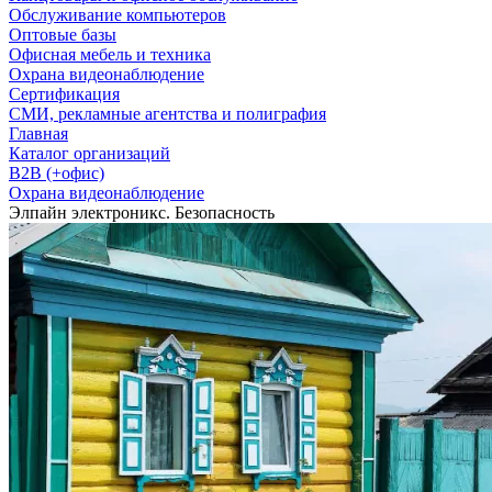
Обслуживание компьютеров
Оптовые базы
Офисная мебель и техника
Охрана видеонаблюдение
Сертификация
СМИ, рекламные агентства и полиграфия
Главная
Каталог организаций
B2B (+офис)
Охрана видеонаблюдение
Элпайн электроникс. Безопасность