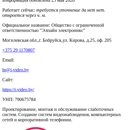
Информация обновлена 25 мая 2026
Работает сейчас:
требуется уточнение
да
нет
нет.
откроется через
ч.
м.
Официальное название:
Общество с ограниченной
ответственностью "Элпайн электроникс"
Могилевская обл.,г. Бобруйск,ул. Кирова, д.25, оф. 205
+375 29 1170807
Email:
hr@i-video.by
Сайт:
https://i-video.by/
УНП: 790675784
Проектирование, монтаж и обслуживание слаботочных
систем. Создание систем видеонаблюдения, компьютерных
сетей и корпоративной телефонии.