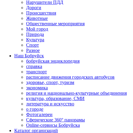
Нарушители ПДД
Дороги
Происшествия
Животные
Общественные мероприятия
Мой город
Природа
Культура
Спорт
Разное
Наш Бобруйск
бобруйская энциклопедия
справка
транспорт
расписание движения городских автобусов
здоровье, спорт, туризм
экономика
религия и национально-культурные объединения
культура, образование, СМИ
литература и искусство
о городе
Фотогалереи
Сферические 360° панорамы
Online-сервисы Бобруйска
Каталог организаций