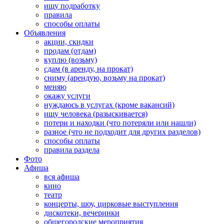
ищу подработку
правила
способы оплаты
Объявления
акции, скидки
продам (отдам)
куплю (возьму)
сдам (в аренду, на прокат)
сниму (арендую, возьму на прокат)
меняю
окажу услуги
нуждаюсь в услугах (кроме вакансий)
ищу человека (разыскивается)
потери и находки (что потеряли или нашли)
разное (что не подходит для других разделов)
способы оплаты
правила раздела
Фото
Афиша
вся афиша
кино
театр
концерты, шоу, цирковые выступления
дискотеки, вечеринки
общегородские мероприятия