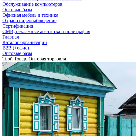
Обслуживание компьютеров
Оптовые базы
Офисная мебель и техника
Охрана видеонаблюдение
Сертификация
СМИ, рекламные агентства и полиграфия
Главная
Каталог организаций
B2B (+офис)
Оптовые базы
Твой Товар. Оптовая торговля