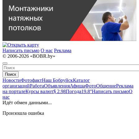
Написать письмо
О нас
Реклама
© 2006-2026 «BOBR.by»
Поиск
Новости
Фотофакт
Наш Бобруйск
Каталог
организаций
Работа
Объявления
Афиша
Фото
Общение
Реклама
на портале
Курсы валют
$ 2.98
Погода
19.8°
Написать письмо
О
нас
Идёт обмен данными...
Произошла ошибка