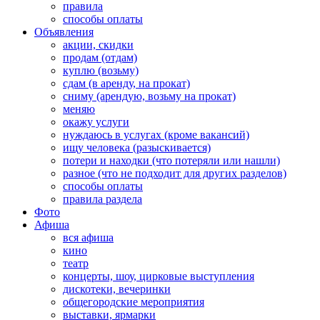
правила
способы оплаты
Объявления
акции, скидки
продам (отдам)
куплю (возьму)
сдам (в аренду, на прокат)
сниму (арендую, возьму на прокат)
меняю
окажу услуги
нуждаюсь в услугах (кроме вакансий)
ищу человека (разыскивается)
потери и находки (что потеряли или нашли)
разное (что не подходит для других разделов)
способы оплаты
правила раздела
Фото
Афиша
вся афиша
кино
театр
концерты, шоу, цирковые выступления
дискотеки, вечеринки
общегородские мероприятия
выставки, ярмарки