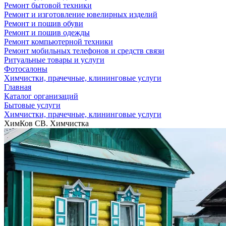
Ремонт бытовой техники
Ремонт и изготовление ювелирных изделий
Ремонт и пошив обуви
Ремонт и пошив одежды
Ремонт компьютерной техники
Ремонт мобильных телефонов и средств связи
Ритуальные товары и услуги
Фотосалоны
Химчистки, прачечные, клининговые услуги
Главная
Каталог организаций
Бытовые услуги
Химчистки, прачечные, клининговые услуги
ХимКов СВ. Химчистка