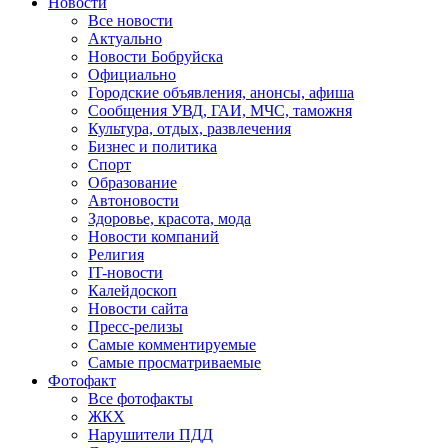
Новости
Все новости
Актуально
Новости Бобруйска
Официально
Городские объявления, анонсы, афиша
Сообщения УВД, ГАИ, МЧС, таможня
Культура, отдых, развлечения
Бизнес и политика
Спорт
Образование
Автоновости
Здоровье, красота, мода
Новости компаний
Религия
IT-новости
Калейдоскоп
Новости сайта
Пресс-релизы
Самые комментируемые
Самые просматриваемые
Фотофакт
Все фотофакты
ЖКХ
Нарушители ПДД