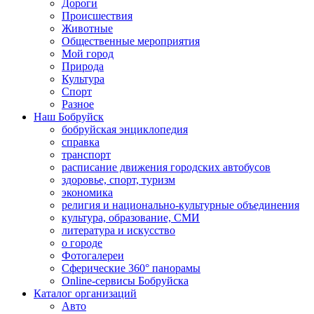
Дороги
Происшествия
Животные
Общественные мероприятия
Мой город
Природа
Культура
Спорт
Разное
Наш Бобруйск
бобруйская энциклопедия
справка
транспорт
расписание движения городских автобусов
здоровье, спорт, туризм
экономика
религия и национально-культурные объединения
культура, образование, СМИ
литература и искусство
о городе
Фотогалереи
Сферические 360° панорамы
Online-сервисы Бобруйска
Каталог организаций
Авто