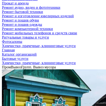
Прокат и аренда
Ремонт аудио, видео и фототехники
Ремонт бытовой техники
Ремонт и изготовление ювелирных изделий
Ремонт и пошив обуви
Ремонт и пошив одежды
Ремонт компьютерной техники
Ремонт мобильных телефонов и средств связи
Ритуальные товары и услуги
Фотосалоны
Химчистки, прачечные, клининговые услуги
Главная
Каталог организаций
Бытовые услуги
Химчистки, прачечные, клининговые услуги
ПромВывозГрупп. Вывоз мусора