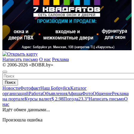
Написать письмо
О нас
Реклама
© 2006-2026 «BOBR.by»
Поиск
Новости
Фотофакт
Наш Бобруйск
Каталог
организаций
Работа
Объявления
Афиша
Фото
Общение
Реклама
на портале
Курсы валют
$ 2.98
Погода
23.3°
Написать письмо
О
нас
Идёт обмен данными...
Произошла ошибка