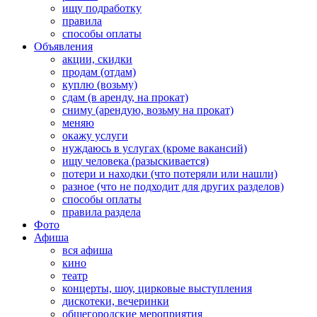
ищу подработку
правила
способы оплаты
Объявления
акции, скидки
продам (отдам)
куплю (возьму)
сдам (в аренду, на прокат)
сниму (арендую, возьму на прокат)
меняю
окажу услуги
нуждаюсь в услугах (кроме вакансий)
ищу человека (разыскивается)
потери и находки (что потеряли или нашли)
разное (что не подходит для других разделов)
способы оплаты
правила раздела
Фото
Афиша
вся афиша
кино
театр
концерты, шоу, цирковые выступления
дискотеки, вечеринки
общегородские мероприятия