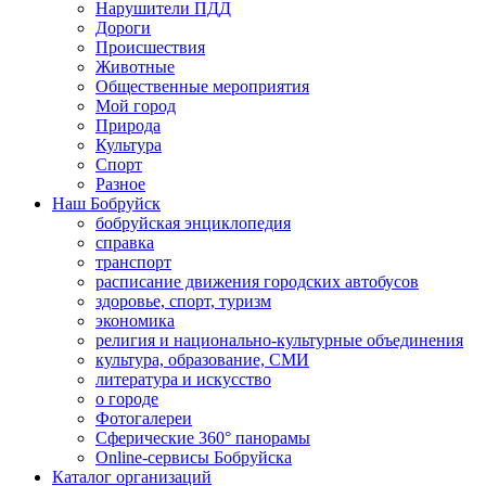
Нарушители ПДД
Дороги
Происшествия
Животные
Общественные мероприятия
Мой город
Природа
Культура
Спорт
Разное
Наш Бобруйск
бобруйская энциклопедия
справка
транспорт
расписание движения городских автобусов
здоровье, спорт, туризм
экономика
религия и национально-культурные объединения
культура, образование, СМИ
литература и искусство
о городе
Фотогалереи
Сферические 360° панорамы
Online-сервисы Бобруйска
Каталог организаций