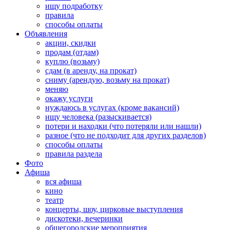
ищу подработку
правила
способы оплаты
Объявления
акции, скидки
продам (отдам)
куплю (возьму)
сдам (в аренду, на прокат)
сниму (арендую, возьму на прокат)
меняю
окажу услуги
нуждаюсь в услугах (кроме вакансий)
ищу человека (разыскивается)
потери и находки (что потеряли или нашли)
разное (что не подходит для других разделов)
способы оплаты
правила раздела
Фото
Афиша
вся афиша
кино
театр
концерты, шоу, цирковые выступления
дискотеки, вечеринки
общегородские мероприятия