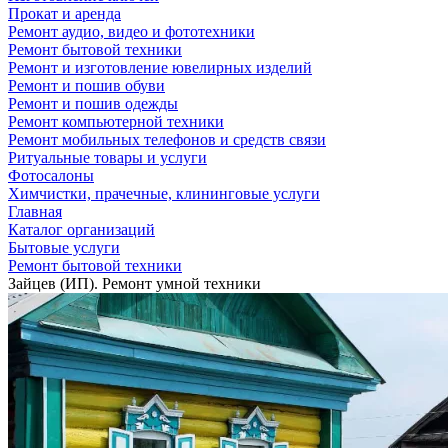
Прокат и аренда
Ремонт аудио, видео и фототехники
Ремонт бытовой техники
Ремонт и изготовление ювелирных изделий
Ремонт и пошив обуви
Ремонт и пошив одежды
Ремонт компьютерной техники
Ремонт мобильных телефонов и средств связи
Ритуальные товары и услуги
Фотосалоны
Химчистки, прачечные, клининговые услуги
Главная
Каталог организаций
Бытовые услуги
Ремонт бытовой техники
Зайцев (ИП). Ремонт умной техники