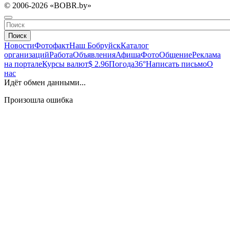
© 2006-2026 «BOBR.by»
Поиск
Новости
Фотофакт
Наш Бобруйск
Каталог
организаций
Работа
Объявления
Афиша
Фото
Общение
Реклама
на портале
Курсы валют
$ 2.96
Погода
36°
Написать письмо
О
нас
Идёт обмен данными...
Произошла ошибка