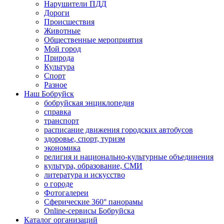
Нарушители ПДД
Дороги
Происшествия
Животные
Общественные мероприятия
Мой город
Природа
Культура
Спорт
Разное
Наш Бобруйск
бобруйская энциклопедия
справка
транспорт
расписание движения городских автобусов
здоровье, спорт, туризм
экономика
религия и национально-культурные объединения
культура, образование, СМИ
литература и искусство
о городе
Фотогалереи
Сферические 360° панорамы
Online-сервисы Бобруйска
Каталог организаций