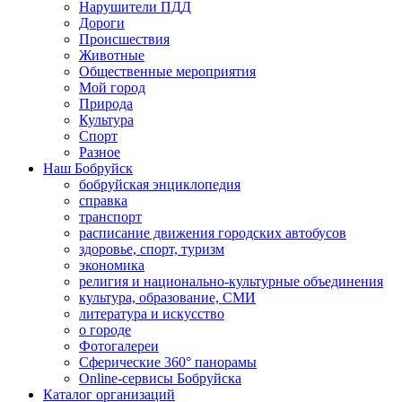
Нарушители ПДД
Дороги
Происшествия
Животные
Общественные мероприятия
Мой город
Природа
Культура
Спорт
Разное
Наш Бобруйск
бобруйская энциклопедия
справка
транспорт
расписание движения городских автобусов
здоровье, спорт, туризм
экономика
религия и национально-культурные объединения
культура, образование, СМИ
литература и искусство
о городе
Фотогалереи
Сферические 360° панорамы
Online-сервисы Бобруйска
Каталог организаций