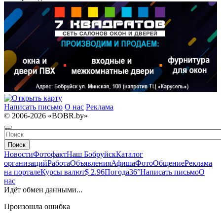
Написать письмо
О нас
Реклама
© 2006-2026 «BOBR.by»
Поиск
Новости
Фотофакт
Наш Бобруйск
Каталог
организаций
Работа
Объявления
Афиша
Фото
Общение
Реклама
на портале
Курсы валют
$ 2.96
Погода
36°
Написать письмо
О
нас
Идёт обмен данными...
Произошла ошибка