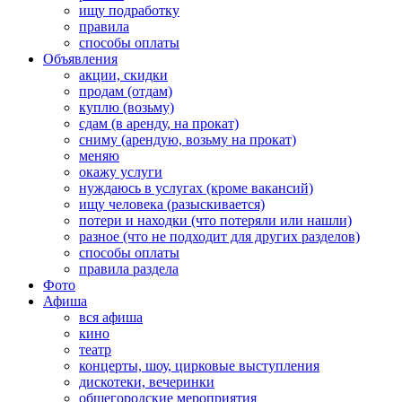
ищу подработку
правила
способы оплаты
Объявления
акции, скидки
продам (отдам)
куплю (возьму)
сдам (в аренду, на прокат)
сниму (арендую, возьму на прокат)
меняю
окажу услуги
нуждаюсь в услугах (кроме вакансий)
ищу человека (разыскивается)
потери и находки (что потеряли или нашли)
разное (что не подходит для других разделов)
способы оплаты
правила раздела
Фото
Афиша
вся афиша
кино
театр
концерты, шоу, цирковые выступления
дискотеки, вечеринки
общегородские мероприятия