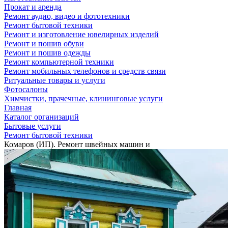
Прокат и аренда
Ремонт аудио, видео и фототехники
Ремонт бытовой техники
Ремонт и изготовление ювелирных изделий
Ремонт и пошив обуви
Ремонт и пошив одежды
Ремонт компьютерной техники
Ремонт мобильных телефонов и средств связи
Ритуальные товары и услуги
Фотосалоны
Химчистки, прачечные, клининговые услуги
Главная
Каталог организаций
Бытовые услуги
Ремонт бытовой техники
Комаров (ИП). Ремонт швейных машин и