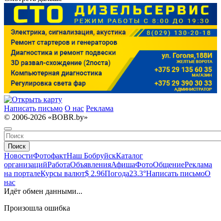
Написать письмо
О нас
Реклама
© 2006-2026 «BOBR.by»
Поиск
Новости
Фотофакт
Наш Бобруйск
Каталог
организаций
Работа
Объявления
Афиша
Фото
Общение
Реклама
на портале
Курсы валют
$ 2.96
Погода
23.3°
Написать письмо
О
нас
Идёт обмен данными...
Произошла ошибка