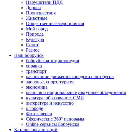
Нарушители ПДД
Дороги
Происшествия
Животные
Общественные мероприятия
Мой город
Природа
Культура
Спорт
Разное
Наш Бобруйск
бобруйская энциклопедия
справка
транспорт
расписание движения городских автобусов
здоровье, спорт, туризм
экономика
религия и национально-культурные объединения
культура, образование, СМИ
литература и искусство
о городе
Фотогалереи
Сферические 360° панорамы
Online-сервисы Бобруйска
Каталог организаций