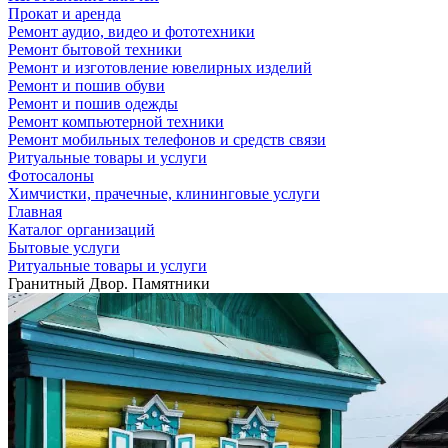
Прокат и аренда
Ремонт аудио, видео и фототехники
Ремонт бытовой техники
Ремонт и изготовление ювелирных изделий
Ремонт и пошив обуви
Ремонт и пошив одежды
Ремонт компьютерной техники
Ремонт мобильных телефонов и средств связи
Ритуальные товары и услуги
Фотосалоны
Химчистки, прачечные, клининговые услуги
Главная
Каталог организаций
Бытовые услуги
Ритуальные товары и услуги
Гранитный Двор. Памятники