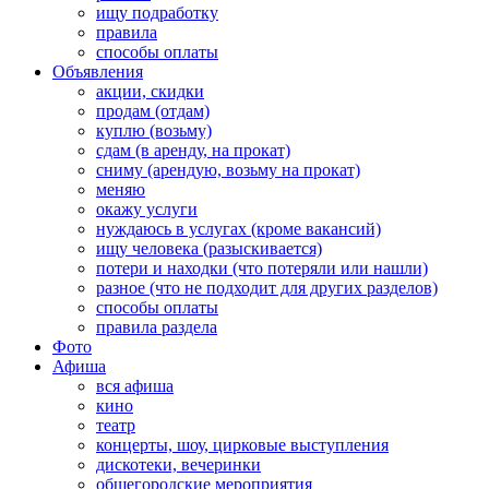
ищу подработку
правила
способы оплаты
Объявления
акции, скидки
продам (отдам)
куплю (возьму)
сдам (в аренду, на прокат)
сниму (арендую, возьму на прокат)
меняю
окажу услуги
нуждаюсь в услугах (кроме вакансий)
ищу человека (разыскивается)
потери и находки (что потеряли или нашли)
разное (что не подходит для других разделов)
способы оплаты
правила раздела
Фото
Афиша
вся афиша
кино
театр
концерты, шоу, цирковые выступления
дискотеки, вечеринки
общегородские мероприятия