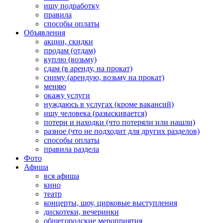
ищу подработку
правила
способы оплаты
Объявления
акции, скидки
продам (отдам)
куплю (возьму)
сдам (в аренду, на прокат)
сниму (арендую, возьму на прокат)
меняю
окажу услуги
нуждаюсь в услугах (кроме вакансий)
ищу человека (разыскивается)
потери и находки (что потеряли или нашли)
разное (что не подходит для других разделов)
способы оплаты
правила раздела
Фото
Афиша
вся афиша
кино
театр
концерты, шоу, цирковые выступления
дискотеки, вечеринки
общегородские мероприятия