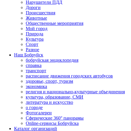
Нарушители ПДД
Дороги
Происшествия
Животные
Общественные мероприятия
Мой город
Природа
Культура
Спорт
Разное
Наш Бобруйск
бобруйская энциклопедия
справка
транспорт
расписание движения городских автобусов
здоровье, спорт, туризм
экономика
религия и национально-культурные объединения
культура, образование, СМИ
литература и искусство
о городе
Фотогалереи
Сферические 360° панорамы
Online-сервисы Бобруйска
Каталог организаций