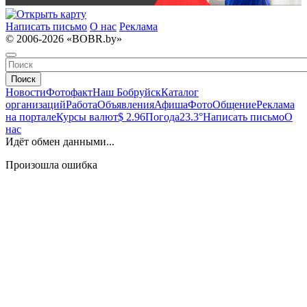
Написать письмо
О нас
Реклама
© 2006-2026 «BOBR.by»
Поиск
Новости
Фотофакт
Наш Бобруйск
Каталог
организаций
Работа
Объявления
Афиша
Фото
Общение
Реклама
на портале
Курсы валют
$ 2.96
Погода
23.3°
Написать письмо
О
нас
Идёт обмен данными...
Произошла ошибка