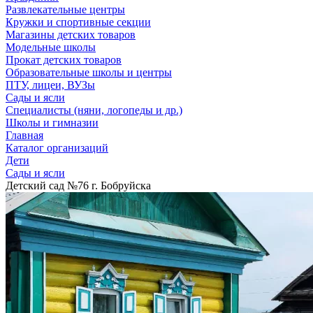
Развлекательные центры
Кружки и спортивные секции
Магазины детских товаров
Модельные школы
Прокат детских товаров
Образовательные школы и центры
ПТУ, лицеи, ВУЗы
Сады и ясли
Специалисты (няни, логопеды и др.)
Школы и гимназии
Главная
Каталог организаций
Дети
Сады и ясли
Детский сад №76 г. Бобруйска