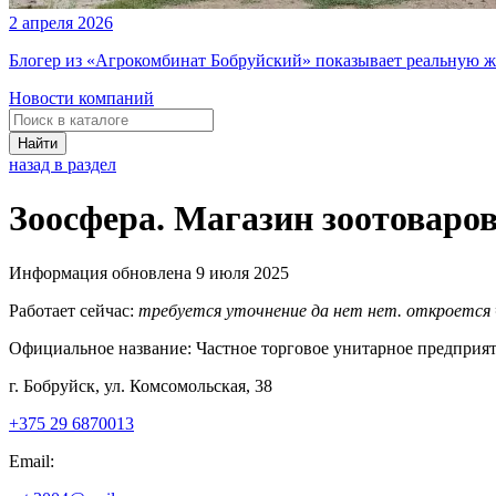
2 апреля 2026
Блогер из «Агрокомбинат Бобруйский» показывает реальную ж
Новости компаний
Найти
назад в раздел
Зоосфера. Магазин зоотоваро
Информация обновлена 9 июля 2025
Работает сейчас:
требуется уточнение
да
нет
нет. откроется
Официальное название:
Частное торговое унитарное предприят
г. Бобруйск, ул. Комсомольская, 38
+375 29 6870013
Email: