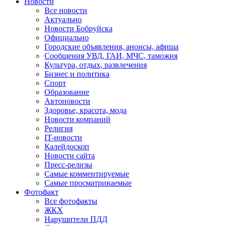
Новости
Все новости
Актуально
Новости Бобруйска
Официально
Городские объявления, анонсы, афиша
Сообщения УВД, ГАИ, МЧС, таможня
Культура, отдых, развлечения
Бизнес и политика
Спорт
Образование
Автоновости
Здоровье, красота, мода
Новости компаний
Религия
IT-новости
Калейдоскоп
Новости сайта
Пресс-релизы
Самые комментируемые
Самые просматриваемые
Фотофакт
Все фотофакты
ЖКХ
Нарушители ПДД