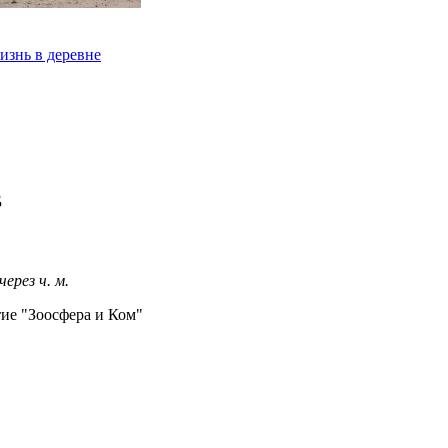
изнь в деревне
в
 через
ч.
м.
ие "Зоосфера и Ком"