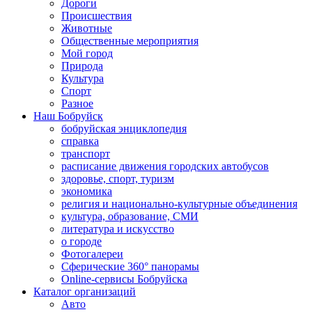
Дороги
Происшествия
Животные
Общественные мероприятия
Мой город
Природа
Культура
Спорт
Разное
Наш Бобруйск
бобруйская энциклопедия
справка
транспорт
расписание движения городских автобусов
здоровье, спорт, туризм
экономика
религия и национально-культурные объединения
культура, образование, СМИ
литература и искусство
о городе
Фотогалереи
Сферические 360° панорамы
Online-сервисы Бобруйска
Каталог организаций
Авто