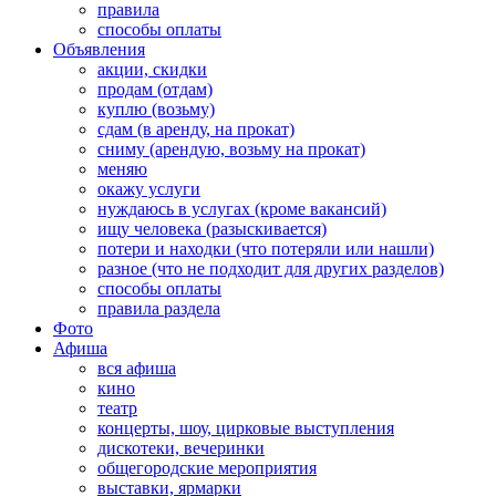
правила
способы оплаты
Объявления
акции, скидки
продам (отдам)
куплю (возьму)
сдам (в аренду, на прокат)
сниму (арендую, возьму на прокат)
меняю
окажу услуги
нуждаюсь в услугах (кроме вакансий)
ищу человека (разыскивается)
потери и находки (что потеряли или нашли)
разное (что не подходит для других разделов)
способы оплаты
правила раздела
Фото
Афиша
вся афиша
кино
театр
концерты, шоу, цирковые выступления
дискотеки, вечеринки
общегородские мероприятия
выставки, ярмарки