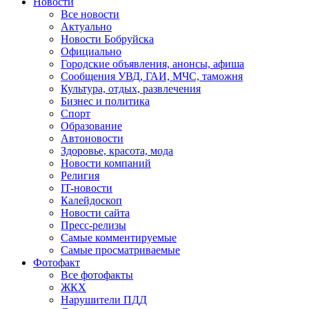
Новости
Все новости
Актуально
Новости Бобруйска
Официально
Городские объявления, анонсы, афиша
Сообщения УВД, ГАИ, МЧС, таможня
Культура, отдых, развлечения
Бизнес и политика
Спорт
Образование
Автоновости
Здоровье, красота, мода
Новости компаний
Религия
IT-новости
Калейдоскоп
Новости сайта
Пресс-релизы
Самые комментируемые
Самые просматриваемые
Фотофакт
Все фотофакты
ЖКХ
Нарушители ПДД