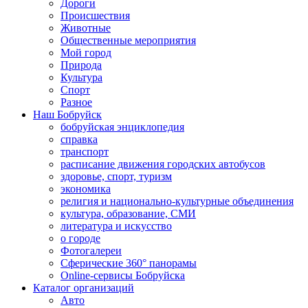
Дороги
Происшествия
Животные
Общественные мероприятия
Мой город
Природа
Культура
Спорт
Разное
Наш Бобруйск
бобруйская энциклопедия
справка
транспорт
расписание движения городских автобусов
здоровье, спорт, туризм
экономика
религия и национально-культурные объединения
культура, образование, СМИ
литература и искусство
о городе
Фотогалереи
Сферические 360° панорамы
Online-сервисы Бобруйска
Каталог организаций
Авто