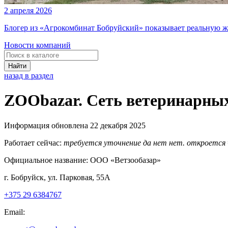
2 апреля 2026
Блогер из «Агрокомбинат Бобруйский» показывает реальную ж
Новости компаний
Найти
назад в раздел
ZOObazar. Сеть ветеринарны
Информация обновлена 22 декабря 2025
Работает сейчас:
требуется уточнение
да
нет
нет. откроется
Официальное название:
ООО «Ветзообазар»
г. Бобруйск, ул. Парковая, 55А
+375 29 6384767
Email: