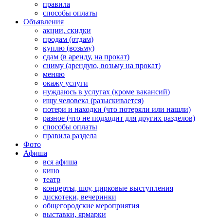
правила
способы оплаты
Объявления
акции, скидки
продам (отдам)
куплю (возьму)
сдам (в аренду, на прокат)
сниму (арендую, возьму на прокат)
меняю
окажу услуги
нуждаюсь в услугах (кроме вакансий)
ищу человека (разыскивается)
потери и находки (что потеряли или нашли)
разное (что не подходит для других разделов)
способы оплаты
правила раздела
Фото
Афиша
вся афиша
кино
театр
концерты, шоу, цирковые выступления
дискотеки, вечеринки
общегородские мероприятия
выставки, ярмарки