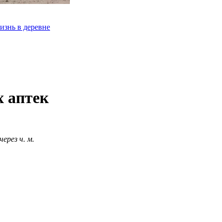
изнь в деревне
х аптек
 через
ч.
м.