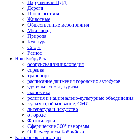
Нарушители ПДД
Дороги
Происшествия
Животные
Общественные мероприятия
Мой город
Природа
Культура
Спорт
Разное
Наш Бобруйск
бобруйская энциклопедия
справка
транспорт
расписание движения городских автобусов
здоровье, спорт, туризм
экономика
религия и национально-культурные объединения
культура, образование, СМИ
литература и искусство
о городе
Фотогалереи
Сферические 360° панорамы
Online-сервисы Бобруйска
Каталог организаций