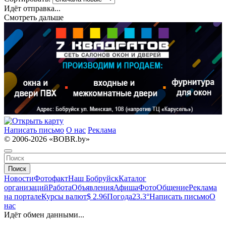
Идёт отправка...
Смотреть дальше
Написать письмо
О нас
Реклама
© 2006-2026 «BOBR.by»
Поиск
Новости
Фотофакт
Наш Бобруйск
Каталог
организаций
Работа
Объявления
Афиша
Фото
Общение
Реклама
на портале
Курсы валют
$ 2.96
Погода
23.3°
Написать письмо
О
нас
Идёт обмен данными...