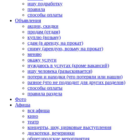
ищу подработку
правила
способы оплаты
Объявления
акции, скидки
продам (отдам)
куплю (возьму)
сдам (в аренду, на прокат)
сниму (арендую, возьму на прокат)
меняю
окажу услуги
нуждаюсь в услугах (кроме вакансий)
ищу человека (разыскивается)
потери и находки (что потеряли или нашли)
разное (что не подходит для других разделов)
способы оплаты
правила раздела
Фото
Афиша
вся афиша
кино
театр
концерты, шоу, цирковые выступления
дискотеки, вечеринки
общегородские мероприятия