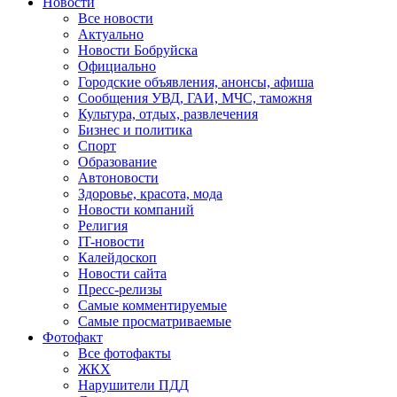
Новости
Все новости
Актуально
Новости Бобруйска
Официально
Городские объявления, анонсы, афиша
Сообщения УВД, ГАИ, МЧС, таможня
Культура, отдых, развлечения
Бизнес и политика
Спорт
Образование
Автоновости
Здоровье, красота, мода
Новости компаний
Религия
IT-новости
Калейдоскоп
Новости сайта
Пресс-релизы
Самые комментируемые
Самые просматриваемые
Фотофакт
Все фотофакты
ЖКХ
Нарушители ПДД