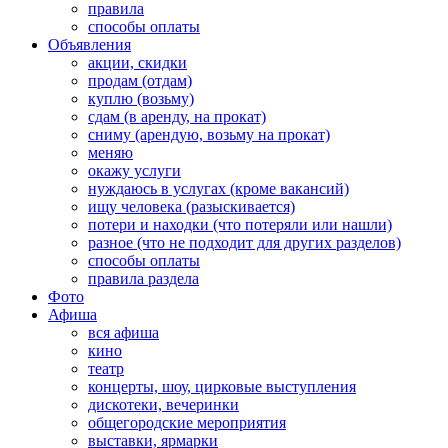
правила
способы оплаты
Объявления
акции, скидки
продам (отдам)
куплю (возьму)
сдам (в аренду, на прокат)
сниму (арендую, возьму на прокат)
меняю
окажу услуги
нуждаюсь в услугах (кроме вакансий)
ищу человека (разыскивается)
потери и находки (что потеряли или нашли)
разное (что не подходит для других разделов)
способы оплаты
правила раздела
Фото
Афиша
вся афиша
кино
театр
концерты, шоу, цирковые выступления
дискотеки, вечеринки
общегородские мероприятия
выставки, ярмарки