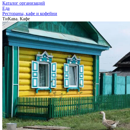
Каталог организаций
Еда
Рестораны, кафе и кофейни
ТиКава. Кафе