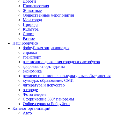
Дороги
Происшествия
Животные
Общественные мероприятия
Мой город
Природа
Культура
Спорт
Разное
Наш Бобруйск
бобруйская энциклопедия
справка
транспорт
расписание движения городских автобусов
здоровье, спорт, туризм
экономика
религия и национально-культурные объединения
культура, образование, СМИ
литература и искусство
о городе
Фотогалереи
Сферические 360° панорамы
Online-сервисы Бобруйска
Каталог организаций
Авто