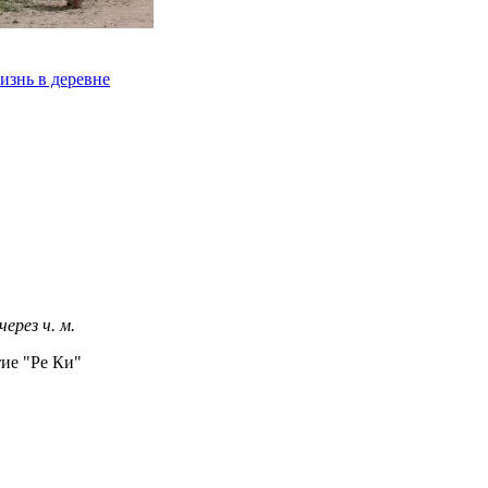
изнь в деревне
 через
ч.
м.
ие "Ре Ки"