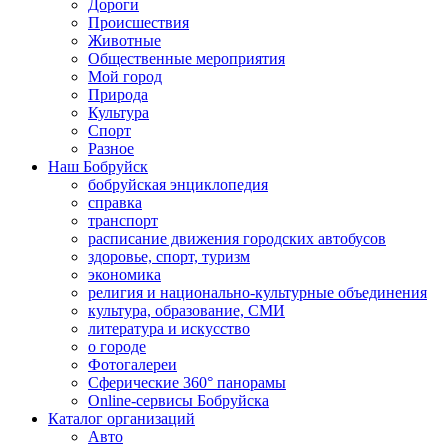
Дороги
Происшествия
Животные
Общественные мероприятия
Мой город
Природа
Культура
Спорт
Разное
Наш Бобруйск
бобруйская энциклопедия
справка
транспорт
расписание движения городских автобусов
здоровье, спорт, туризм
экономика
религия и национально-культурные объединения
культура, образование, СМИ
литература и искусство
о городе
Фотогалереи
Сферические 360° панорамы
Online-сервисы Бобруйска
Каталог организаций
Авто