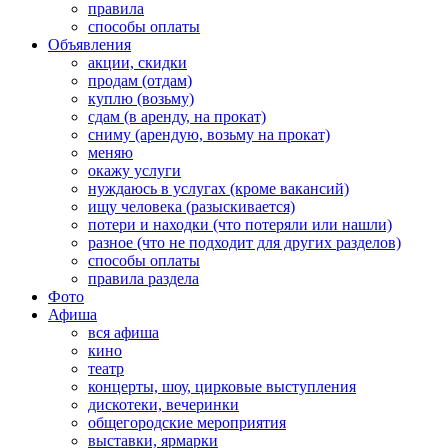
правила
способы оплаты
Объявления
акции, скидки
продам (отдам)
куплю (возьму)
сдам (в аренду, на прокат)
сниму (арендую, возьму на прокат)
меняю
окажу услуги
нуждаюсь в услугах (кроме вакансий)
ищу человека (разыскивается)
потери и находки (что потеряли или нашли)
разное (что не подходит для других разделов)
способы оплаты
правила раздела
Фото
Афиша
вся афиша
кино
театр
концерты, шоу, цирковые выступления
дискотеки, вечеринки
общегородские мероприятия
выставки, ярмарки