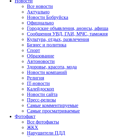
Новости
Все новости
Актуально
Новости Бобруйска
Официально
Городские объявления, анонсы, афиша
Сообщения УВД, ГАИ, МЧС, таможня
Культура, отдых, развлечения
Бизнес и политика
Спорт
Образование
Автоновости
Здоровье, красота, мода
Новости компаний
Религия
IT-новости
Калейдоскоп
Новости сайта
Пресс-релизы
Самые комментируемые
Самые просматриваемые
Фотофакт
Все фотофакты
ЖКХ
Нарушители ПДД