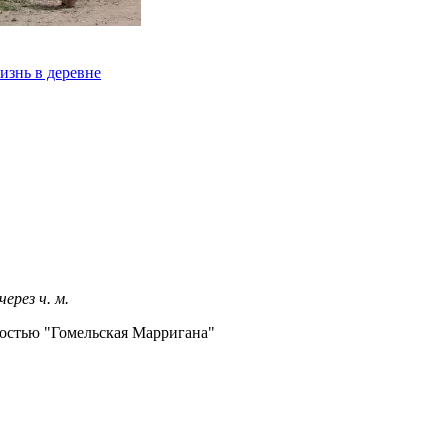
изнь в деревне
 через
ч.
м.
остью "Гомельская Марригана"